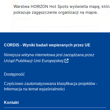
4
160
Warstwa HORIZON Hot Spots wyświetla mapę, któr
7
pokazuje zagęszczenie organizacji na mapie.
Leaflet
| Dane mapy ©
OpenStreetMap
współautorzy, Źródło
EC-GISCO
, ©
EuroGeographics na temat granic administracyjnych,
Zastrzeżenie prawne
CORDIS - Wyniki badań wspieranych przez UE
Niniejsza witryna internetowa jest zarządzana przez
Urząd Publikacji Unii Europejskiej
Dostępność
Częściowo zautomatyzowana klasyfikacja projektów -
Informacja na temat wyjaśnialności
Kontakt