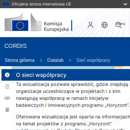
Oficjalna strona internetowa UE
Menu
CORDIS
Strona główna
Datalab
Sieć współpracy
56
O sieci współpracy
Ta wizualizacja pozwala sprawdzić, gdzie znajdują 
2
organizacje uczestniczące w projektach i z kim
168
nawiązują współpracę w ramach inicjatyw
badawczych i innowacyjnych programu „Horyzont”.
25
Oferowana wizualizacja jest oparta na informacjac
1532
261
na temat projektów z programu „Horyzont”
9