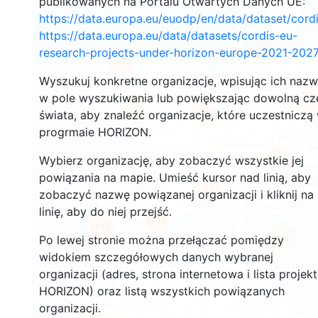
publikowanych na Portalu Otwartych Danych UE:
https://data.europa.eu/euodp/en/data/dataset/cor
https://data.europa.eu/data/datasets/cordis-eu-
3553
research-projects-under-horizon-europe-2021-2027
1575
Wyszukuj konkretne organizacje, wpisując ich naz
w pole wyszukiwania lub powiększając dowolną cz
239
60
świata, aby znaleźć organizacje, które uczestniczą
18720
progrmaie HORIZON.
8931
Wybierz organizację, aby zobaczyć wszystkie jej
powiązania na mapie. Umieść kursor nad linią, aby
471
zobaczyć nazwę powiązanej organizacji i kliknij na
linię, aby do niej przejść.
5819
1815
889
Po lewej stronie można przełączać pomiędzy
widokiem szczegółowych danych wybranej
organizacji (adres, strona internetowa i lista projek
HORIZON) oraz listą wszystkich powiązanych
organizacji.