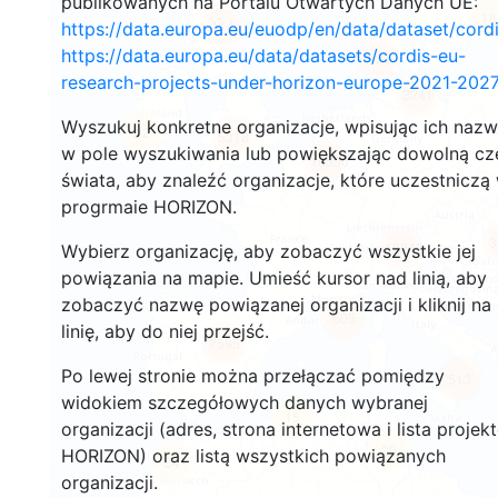
publikowanych na Portalu Otwartych Danych UE:
16
114
https://data.europa.eu/euodp/en/data/dataset/cor
https://data.europa.eu/data/datasets/cordis-eu-
131
research-projects-under-horizon-europe-2021-2027
3241
Wyszukuj konkretne organizacje, wpisując ich naz
22
5318
w pole wyszukiwania lub powiększając dowolną cz
10590
świata, aby znaleźć organizacje, które uczestniczą
progrmaie HORIZON.
3
12243
Wybierz organizację, aby zobaczyć wszystkie jej
powiązania na mapie. Umieść kursor nad linią, aby
zobaczyć nazwę powiązanej organizacji i kliknij na
605
linię, aby do niej przejść.
7595
Po lewej stronie można przełączać pomiędzy
513
widokiem szczegółowych danych wybranej
15
organizacji (adres, strona internetowa i lista projek
29
HORIZON) oraz listą wszystkich powiązanych
54
organizacji.