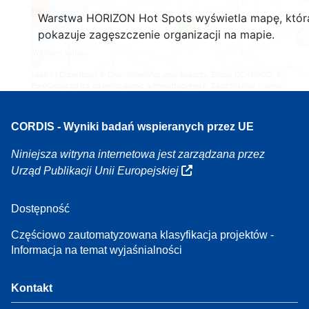
160
Warstwa HORIZON Hot Spots wyświetla mapę, któr
7
pokazuje zagęszczenie organizacji na mapie.
Leaflet
| Dane mapy ©
OpenStreetMap
współautorzy, Źródło
EC-GISCO
, ©
EuroGeographics na temat granic administracyjnych,
Zastrzeżenie prawne
CORDIS - Wyniki badań wspieranych przez UE
Niniejsza witryna internetowa jest zarządzana przez
Urząd Publikacji Unii Europejskiej
Dostępność
Częściowo zautomatyzowana klasyfikacja projektów -
Informacja na temat wyjaśnialności
Kontakt