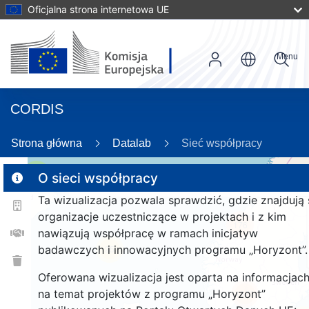
Oficjalna strona internetowa UE
Menu
CORDIS
26
Strona główna
Datalab
Sieć współpracy
2
O sieci współpracy
Ta wizualizacja pozwala sprawdzić, gdzie znajdują 
organizacje uczestniczące w projektach i z kim
176
nawiązują współpracę w ramach inicjatyw
badawczych i innowacyjnych programu „Horyzont”.
25
Oferowana wizualizacja jest oparta na informacjac
na temat projektów z programu „Horyzont”
1373