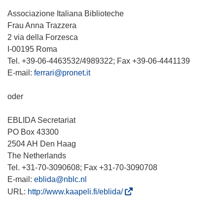
Associazione Italiana Biblioteche
Frau Anna Trazzera
2 via della Forzesca
I-00195 Roma
Tel. +39-06-4463532/4989322; Fax +39-06-4441139
E-mail:
ferrari@pronet.it
oder
EBLIDA Secretariat
PO Box 43300
2504 AH Den Haag
The Netherlands
Tel. +31-70-3090608; Fax +31-70-3090708
E-mail:
eblida@nblc.nl
(
URL:
http://www.kaapeli.fi/eblida/
ö
f