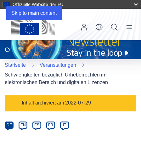
Offizielle Website der EU
Skip to main content
Menu
(öffnet
in
CORDIS
neuem
Fenster)
Startseite
Veranstaltungen
Schwierigkeiten bezüglich Urheberrechten im
elektronischen Bereich und digitalen Lizenzen
Event
Inhalt archiviert am 2022-07-29
category
Article
DE
EN
ES
FR
IT
available
in