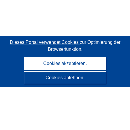
Dieses Portal verwendet Cookies
zur Optimierung der
Browserfunktion.
Cookies akzeptieren.
Cookies ablehnen.
CORDIS - Forschungsergebnisse der EU
Diese Website wird vom
Amt für Veröffentlichungen der
Europäischen Union
verwaltet.
Barrierefreiheit