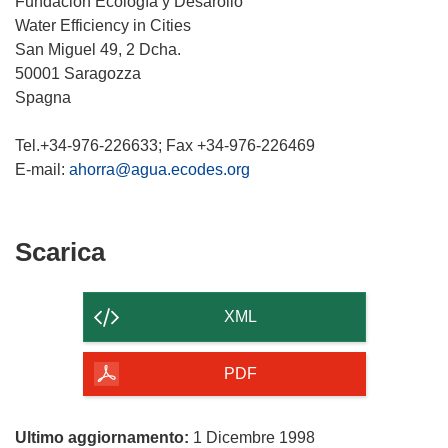
Fundación Ecología y Desarollo
Water Efficiency in Cities
San Miguel 49, 2 Dcha.
50001 Saragozza
Spagna
Tel.+34-976-226633; Fax +34-976-226469
E-mail:
ahorra@agua.ecodes.org
Scarica
Scarica
il
contenuto
XML
della
pagina
PDF
Ultimo aggiornamento:
1 Dicembre 1998