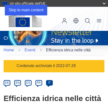
Un sito ufficiale dell’UE
Skip to main content
Menu
(si
apre
CORDIS
in
una
Home
Eventi
Efficienza idrica nelle città
nuova
finestra)
Event
Contenuto archiviato il 2022-07-29
category
Article
DE
EN
ES
FR
IT
available
in
Efficienza idrica nelle città
the
following