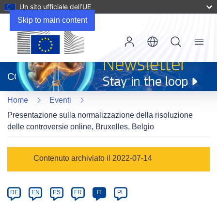
Un sito ufficiale dell’UE
Skip to main content
Menu
(si
apre
CORDIS
in
una
Home
Eventi
nuova
finestra)
Presentazione sulla normalizzazione della risoluzione
delle controversie online, Bruxelles, Belgio
Event
Contenuto archiviato il 2022-07-14
category
Article
DE
EN
ES
FR
IT
PL
available
in