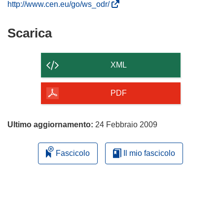
(
http://www.cen.eu/go/ws_odr/
s
i
Scarica
Scarica
a
il
p
contenuto
r
XML
e
della
i
pagina
PDF
n
u
n
Ultimo aggiornamento:
24 Febbraio 2009
a
n
Fascicolo
Il mio fascicolo
u
o
v
a
f
i