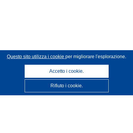
Questo sito utilizza i cookie
per migliorare l'esplorazione.
Accetto i cookie.
Rifiuto i cookie.
CORDIS - Risultati della ricerca dell’UE
Questo sito web è gestito dall'
Ufficio delle pubblicazioni
dell'Unione europea