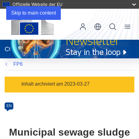
Offizielle Website der EU
Skip to main content
Menu
(öffnet
in
CORDIS
neuem
Fenster)
FP6
Programme
Inhalt archiviert am 2023-03-27
Category
Article
EN
available
in
the
Municipal sewage sludge
following