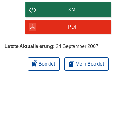
der
XML
Seite
herunterladen
PDF
Letzte Aktualisierung:
24 September 2007
Booklet
Mein Booklet