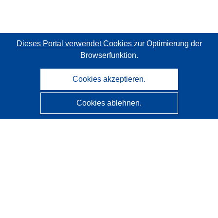
Dieses Portal verwendet Cookies
zur Optimierung der
Browserfunktion.
Cookies akzeptieren.
Cookies ablehnen.
CORDIS - Forschungsergebnisse der EU
Diese Website wird vom
Amt für Veröffentlichungen der
Europäischen Union
verwaltet.
Barrierefreiheit
Halbautomatische Projektklassifizierung - Hinweis zur
Erklärbarkeit