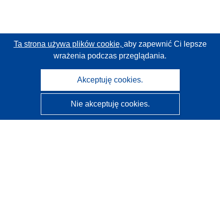
Ta strona używa plików cookie,
aby zapewnić Ci lepsze
wrażenia podczas przeglądania.
Akceptuję cookies.
Nie akceptuję cookies.
CORDIS - Wyniki badań wspieranych przez UE
Administratorem tej strony internetowej jest
Urząd
Publikacji Unii Europejskiej
Dostępność
Częściowo zautomatyzowana klasyfikacja projektów -
Informacja na temat wyjaśnialności