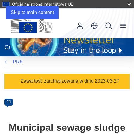
Oficjalna strona internetowa UE
Skip to main content
Menu
(odnośnik
otworzy
CORDIS
się
w
PR6
nowym
oknie)
Programme
Zawartość zarchiwizowana w dniu 2023-03-27
Category
Article
EN
available
in
the
Municipal sewage sludge
following