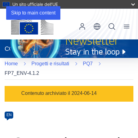
Un sito ufficiale dell’UE
Skip to main content
Menu
(si
apre
CORDIS
in
una
Home
Progetti e risultati
PQ7
nuova
finestra)
FP7_ENV-4.1.2
Programme
Contenuto archiviato il 2024-06-14
Category
Article
EN
available
in
the