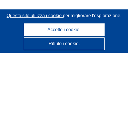
Questo sito utilizza i cookie
per migliorare l'esplorazione.
Accetto i cookie.
Rifiuto i cookie.
CORDIS - Risultati della ricerca dell’UE
Questo sito web è gestito dall'
Ufficio delle pubblicazioni
dell'Unione europea
Accessibilità
Classificazione semi-automatica dei progetti - Informativa
sulla spiegabilità
Contattaci