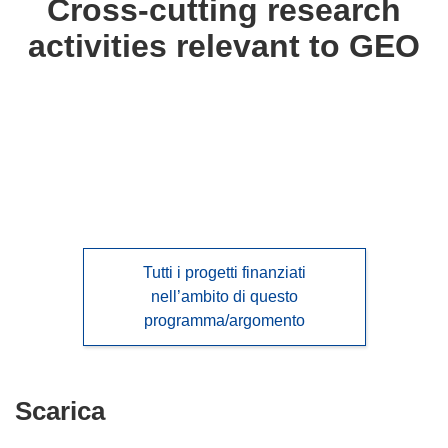
Cross-cutting research
following
activities relevant to GEO
languages:
Tutti i progetti finanziati
nell’ambito di questo
programma/argomento
Scarica
Scarica
il