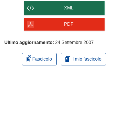
contenuto
XML
della
pagina
PDF
Ultimo aggiornamento:
24 Settembre 2007
Fascicolo
Il mio fascicolo