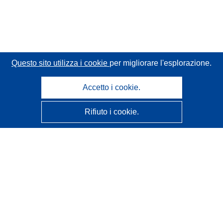
Questo sito utilizza i cookie
per migliorare l'esplorazione.
Accetto i cookie.
Rifiuto i cookie.
CORDIS - Risultati della ricerca dell’UE
Questo sito web è gestito dall'
Ufficio delle pubblicazioni
dell'Unione europea
Accessibilità
Classificazione semi-automatica dei progetti - Informativa
sulla spiegabilità