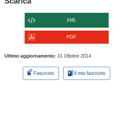
Scarica
Scarica
il
contenuto
XML
della
pagina
PDF
Ultimo aggiornamento:
31 Ottobre 2014
Fascicolo
Il mio fascicolo