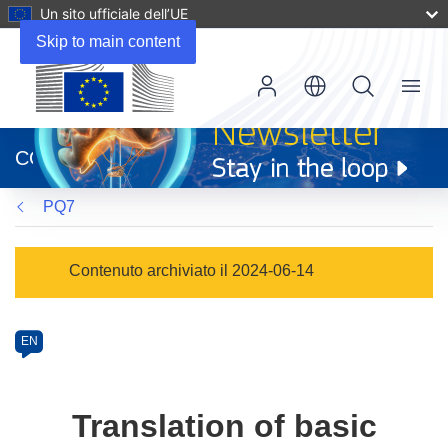
Un sito ufficiale dell’UE
Skip to main content
Menu
(si
apre
CORDIS
in
una
PQ7
nuova
finestra)
Programme
Contenuto archiviato il 2024-06-14
Category
Article
EN
available
in
the
Translation of basic
following