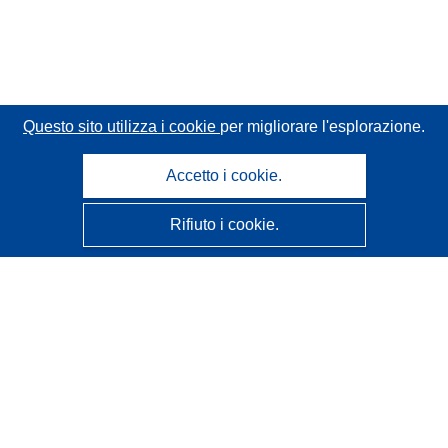
Questo sito utilizza i cookie
per migliorare l'esplorazione.
Accetto i cookie.
Rifiuto i cookie.
CORDIS - Risultati della ricerca dell’UE
Questo sito web è gestito dall'
Ufficio delle pubblicazioni
dell'Unione europea
Accessibilità
Classificazione semi-automatica dei progetti - Informativa
sulla spiegabilità