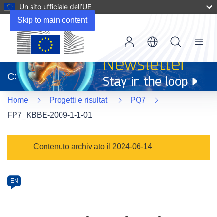
Un sito ufficiale dell’UE
Skip to main content
Menu
(si
apre
CORDIS
in
una
Home
Progetti e risultati
PQ7
nuova
finestra)
FP7_KBBE-2009-1-1-01
Programme
Contenuto archiviato il 2024-06-14
Category
Article
EN
available
in
the