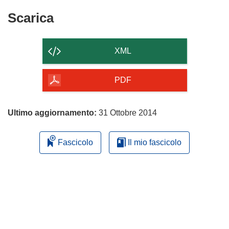
Scarica
Scarica
il
contenuto
XML
della
pagina
PDF
Ultimo aggiornamento:
31 Ottobre 2014
Fascicolo
Il mio fascicolo