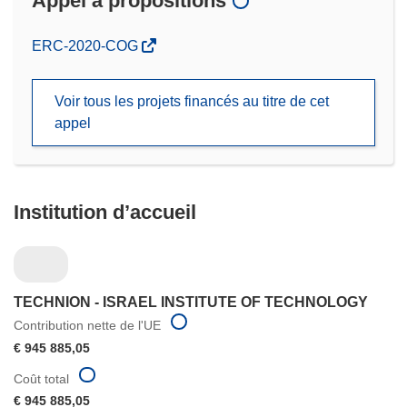
Appel à propositions
(s’ouvre
ERC-2020-COG
dans
une
Voir tous les projets financés au titre de cet
nouvelle
appel
fenêtre)
Institution d’accueil
TECHNION - ISRAEL INSTITUTE OF TECHNOLOGY
Contribution nette de l'UE
€ 945 885,05
Coût total
€ 945 885,05