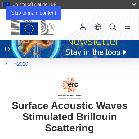
Un site officiel de l’UE
Skip to main content
Menu
(s’ouvre
dans
CORDIS
une
nouvelle
H2020
fenêtre)
Surface Acoustic Waves
Stimulated Brillouin
Scattering