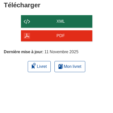
Télécharger
Télécharger
le
contenu
XML
de
la
PDF
page
Dernière mise à jour:
11 Novembre 2025
Livret
Mon livret