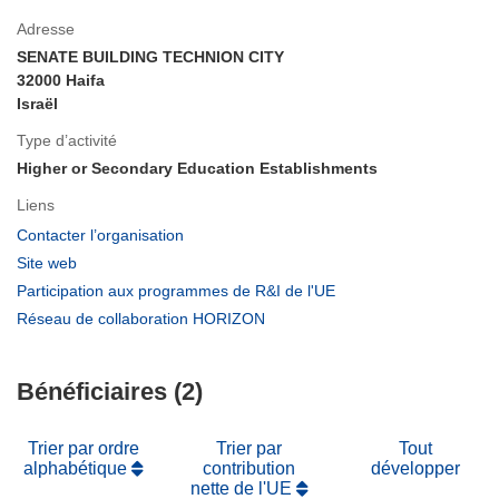
Adresse
SENATE BUILDING TECHNION CITY
32000 Haifa
Israël
Type d’activité
Higher or Secondary Education Establishments
Liens
(s’ouvre
Contacter l’organisation
dans
(s’ouvre
Site web
une
dans
(s’ouvre
Participation aux programmes de R&I de l'UE
nouvelle
une
dans
(s’ouvre
Réseau de collaboration HORIZON
fenêtre)
nouvelle
une
dans
fenêtre)
nouvelle
une
fenêtre)
Bénéficiaires (2)
nouvelle
fenêtre)
Trier par ordre
Trier par
Tout
alphabétique
contribution
développer
nette de l'UE