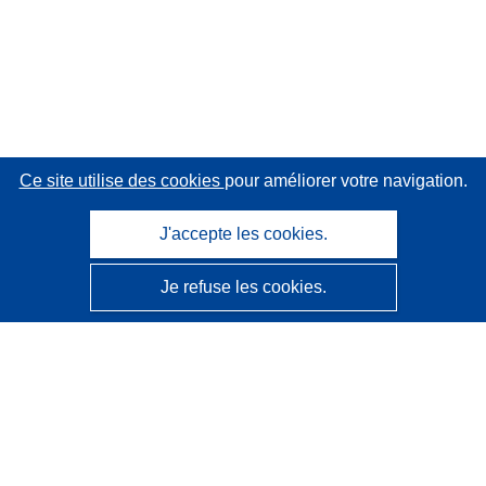
Ce site utilise des cookies
pour améliorer votre navigation.
J'accepte les cookies.
Je refuse les cookies.
CORDIS - Résultats de la recherche de l’UE
Ce site web est géré par l'
Office des publications de
l’Union européenne
Accessibilité