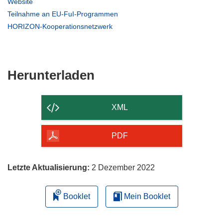
(öffnet
Website
neuem
in
(öffnet
Teilnahme an EU-FuI-Programmen
Fenster)
neuem
in
(öffnet
HORIZON-Kooperationsnetzwerk
Fenster)
neuem
in
Fenster)
neuem
Fenster)
Den
Herunterladen
Inhalt
der
XML
Seite
herunterladen
PDF
Letzte Aktualisierung:
2 Dezember 2022
Booklet
Mein Booklet