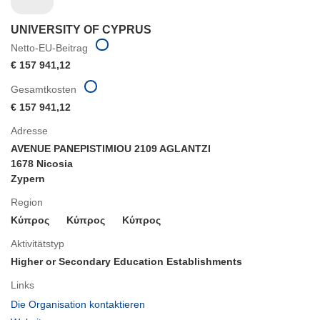
UNIVERSITY OF CYPRUS
Netto-EU-Beitrag
€ 157 941,12
Gesamtkosten
€ 157 941,12
Adresse
AVENUE PANEPISTIMIOU 2109 AGLANTZI
1678 Nicosia
Zypern
Region
Κύπρος
Κύπρος
Κύπρος
Aktivitätstyp
Higher or Secondary Education Establishments
Links
(öffnet
Die Organisation kontaktieren
in