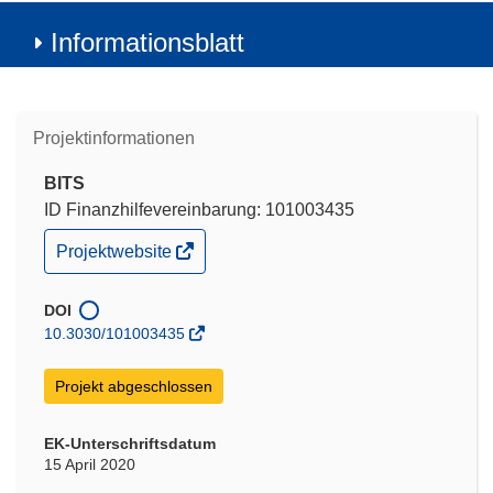
Informationsblatt
Projektinformationen
BITS
ID Finanzhilfevereinbarung: 101003435
(öffnet
Projektwebsite
in
neuem
Fenster)
DOI
10.3030/101003435
Projekt abgeschlossen
EK-Unterschriftsdatum
15 April 2020