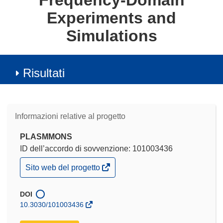
Frequency-Domain
Experiments and
Simulations
Risultati
Informazioni relative al progetto
PLASMMONS
ID dell’accordo di sovvenzione: 101003436
(si
Sito web del progetto
apre
in
una
DOI
nuova
10.3030/101003436
finestra)