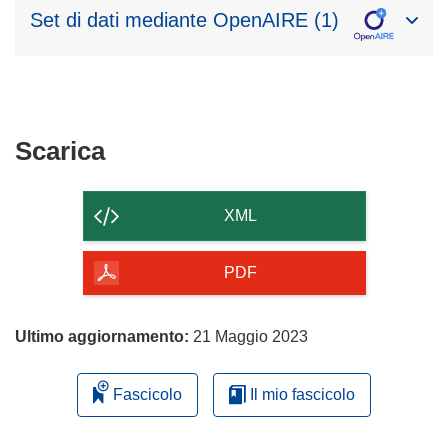
Set di dati mediante OpenAIRE (1)
Scarica
Scarica
il
contenuto
XML
della
pagina
PDF
Ultimo aggiornamento:
21 Maggio 2023
Fascicolo
Il mio fascicolo