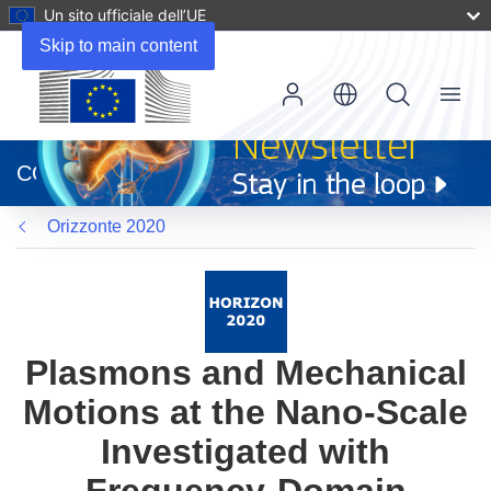
Un sito ufficiale dell’UE
Skip to main content
Menu
(si
apre
CORDIS
in
una
Orizzonte 2020
nuova
finestra)
Plasmons and Mechanical
Motions at the Nano-Scale
Investigated with