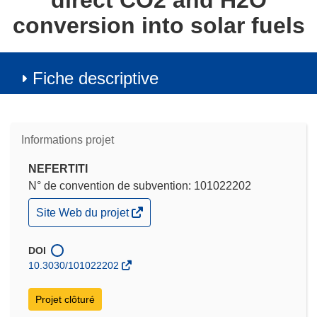
direct CO2 and H2O
conversion into solar fuels
Fiche descriptive
Informations projet
NEFERTITI
N° de convention de subvention: 101022202
(s’ouvre
Site Web du projet
dans
une
nouvelle
DOI
fenêtre)
10.3030/101022202
Projet clôturé