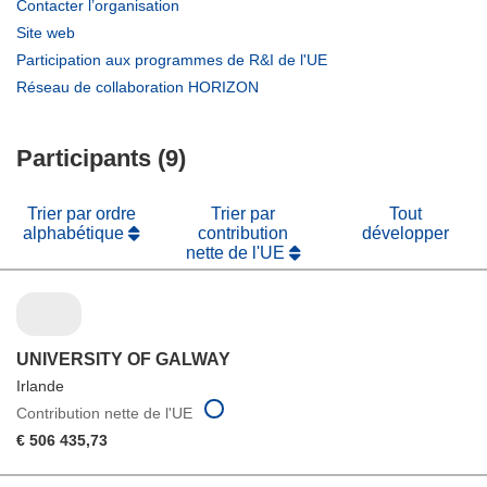
(s’ouvre
Contacter l’organisation
dans
(s’ouvre
Site web
une
dans
(s’ouvre
Participation aux programmes de R&I de l'UE
nouvelle
une
dans
(s’ouvre
Réseau de collaboration HORIZON
fenêtre)
nouvelle
une
dans
fenêtre)
nouvelle
une
fenêtre)
Participants (9)
nouvelle
fenêtre)
Trier par ordre
Trier par
Tout
alphabétique
contribution
développer
nette de l'UE
UNIVERSITY OF GALWAY
Irlande
Contribution nette de l'UE
€ 506 435,73