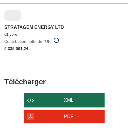
STRATAGEM ENERGY LTD
Chypre
Contribution nette de l'UE
€ 335 001,24
Télécharger
Télécharger
le
contenu
XML
de
la
PDF
page