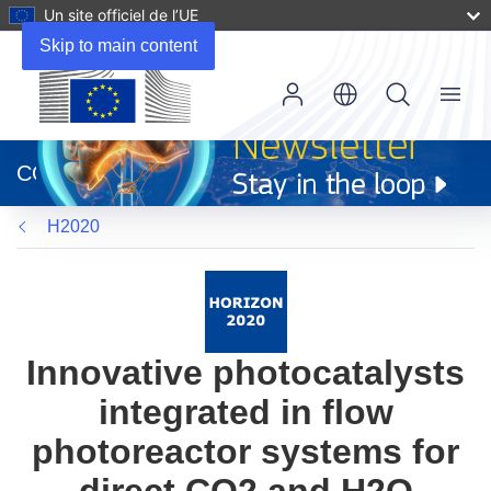
Un site officiel de l’UE
Skip to main content
Menu
(s’ouvre
dans
CORDIS
une
nouvelle
H2020
fenêtre)
Innovative photocatalysts
integrated in flow
photoreactor systems for