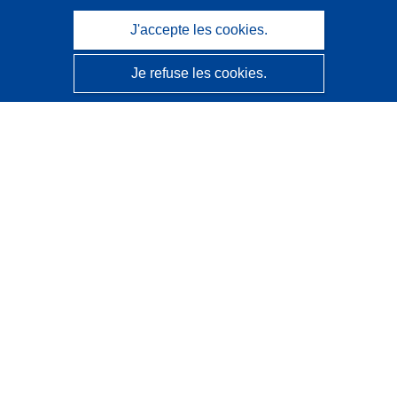
J'accepte les cookies.
Je refuse les cookies.
CORDIS - Résultats de la recherche de l’UE
Ce site web est géré par l'
Office des publications de
l’Union européenne
Accessibilité
Classification semi-automatique des projets - Avis sur
l’explicabilité
Contactez nous
Contacter notre Help Desk
Foire aux questions
(et leurs réponses)