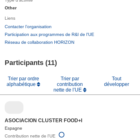
Other
Liens
(s’ouvre
Contacter l’organisation
dans
(s’ouvre
Participation aux programmes de R&I de l'UE
une
dans
(s’ouvre
Réseau de collaboration HORIZON
nouvelle
une
dans
fenêtre)
nouvelle
une
fenêtre)
Participants (11)
nouvelle
fenêtre)
Trier par ordre
Trier par
Tout
alphabétique
contribution
développer
nette de l'UE
ASOCIACION CLUSTER FOOD+I
Espagne
Contribution nette de l'UE