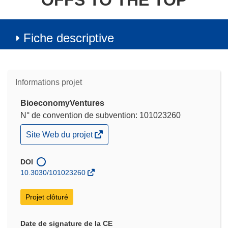
OFFS TO THE TOP
Fiche descriptive
Informations projet
BioeconomyVentures
N° de convention de subvention: 101023260
(s’ouvre
Site Web du projet
dans
une
nouvelle
DOI
fenêtre)
10.3030/101023260
Projet clôturé
Date de signature de la CE