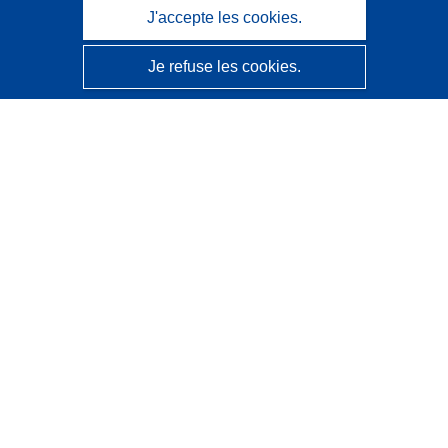
J'accepte les cookies.
Je refuse les cookies.
CORDIS - Résultats de la recherche de l’UE
Ce site web est géré par l'
Office des publications de
l’Union européenne
Accessibilité
Classification semi-automatique des projets - Avis sur
l’explicabilité
Contactez nous
Contacter notre Help Desk
Foire aux questions
(et leurs réponses)