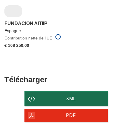
FUNDACION AITIIP
Espagne
Contribution nette de l'UE
€ 108 250,00
Télécharger
Télécharger
le
contenu
XML
de
la
PDF
page