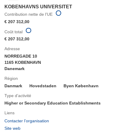
KOBENHAVNS UNIVERSITET
Contribution nette de l'UE
€ 207 312,00
Coût total
€ 207 312,00
Adresse
NORREGADE 10
1165 KOBENHAVN
Danemark
Région
Danmark
Hovedstaden
Byen København
Type d’activité
Higher or Secondary Education Establishments
Liens
(s’ouvre
Contacter l’organisation
dans
(s’ouvre
Site web