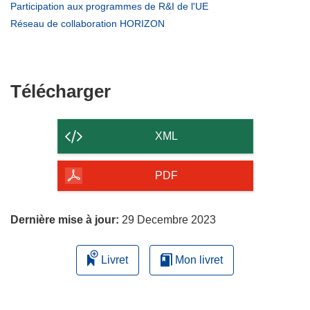
une
dans
(s’ouvre
Participation aux programmes de R&I de l'UE
nouvelle
une
dans
(s’ouvre
Réseau de collaboration HORIZON
fenêtre)
nouvelle
une
dans
fenêtre)
nouvelle
une
fenêtre)
nouvelle
fenêtre)
Télécharger
Télécharger
le
contenu
XML
de
la
PDF
page
Dernière mise à jour:
29 Decembre 2023
Livret
Mon livret