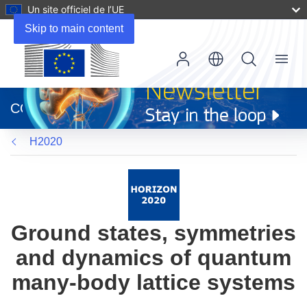
Un site officiel de l’UE
Skip to main content
Menu
(s’ouvre
dans
CORDIS
une
nouvelle
H2020
fenêtre)
Ground states, symmetries
and dynamics of quantum
many-body lattice systems