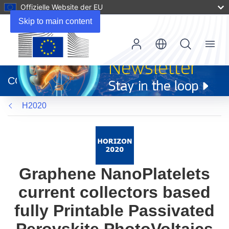
Offizielle Website der EU
Skip to main content
Menu
(öffnet
in
CORDIS
neuem
Fenster)
H2020
Graphene NanoPlatelets
current collectors based
fully Printable Passivated