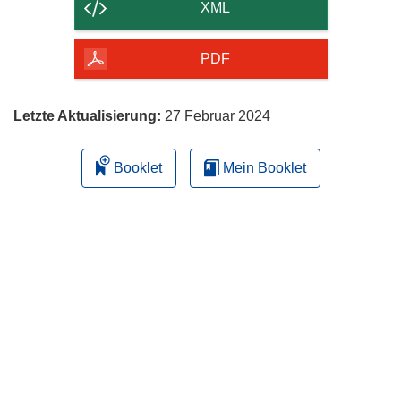
der
XML
Seite
herunterladen
PDF
Letzte Aktualisierung:
27 Februar 2024
Booklet
Mein Booklet