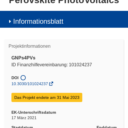
Perovskite PhotoVoltaics
Informationsblatt
Projektinformationen
GNPs4PVs
ID Finanzhilfevereinbarung: 101024237
DOI
10.3030/101024237
Das Projekt endete am 31 Mai 2023
EK-Unterschriftsdatum
17 März 2021
Startdatum
Enddatum