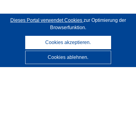
Dieses Portal verwendet Cookies
zur Optimierung der
Browserfunktion.
Cookies akzeptieren.
Cookies ablehnen.
CORDIS - Forschungsergebnisse der EU
Diese Website wird vom
Amt für Veröffentlichungen der
Europäischen Union
verwaltet.
Barrierefreiheit
Halbautomatische Projektklassifizierung - Hinweis zur
Erklärbarkeit