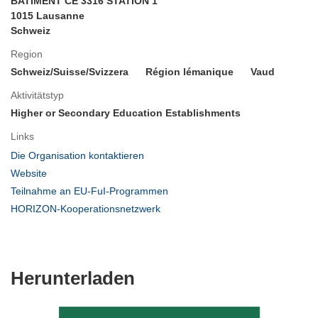
BATIMENT CE 3316 STATION 1
1015 Lausanne
Schweiz
Region
Schweiz/Suisse/Svizzera
Région lémanique
Vaud
Aktivitätstyp
Higher or Secondary Education Establishments
Links
(öffnet
Die Organisation kontaktieren
in
(öffnet
Website
neuem
in
(öffnet
Teilnahme an EU-FuI-Programmen
Fenster)
neuem
in
(öffnet
HORIZON-Kooperationsnetzwerk
Fenster)
neuem
in
Fenster)
neuem
Fenster)
Den
Herunterladen
Inhalt