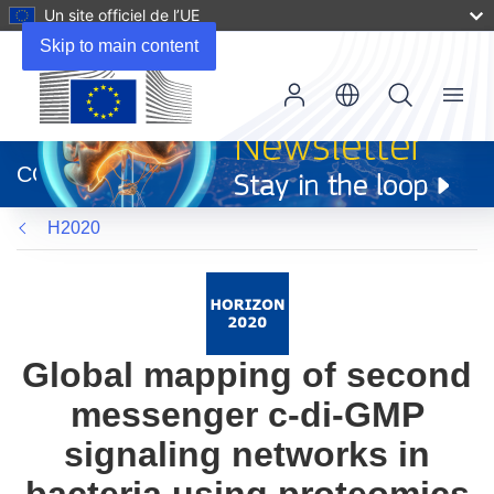
Un site officiel de l’UE
Skip to main content
Menu
(s’ouvre
dans
CORDIS
une
nouvelle
H2020
fenêtre)
Global mapping of second
messenger c-di-GMP
signaling networks in