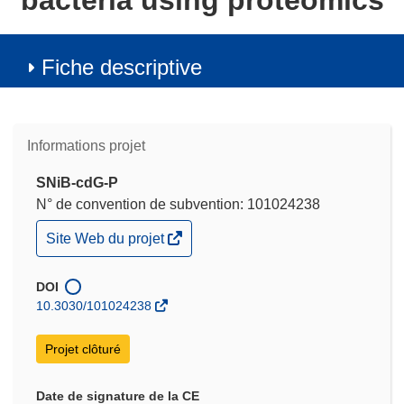
bacteria using proteomics
Fiche descriptive
Informations projet
SNiB-cdG-P
N° de convention de subvention: 101024238
(s’ouvre
Site Web du projet
dans
une
nouvelle
DOI
fenêtre)
10.3030/101024238
Projet clôturé
Date de signature de la CE