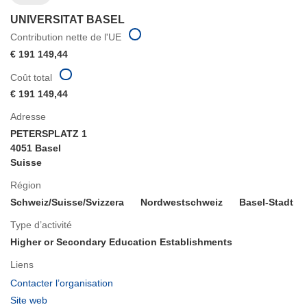
UNIVERSITAT BASEL
Contribution nette de l'UE
€ 191 149,44
Coût total
€ 191 149,44
Adresse
PETERSPLATZ 1
4051 Basel
Suisse
Région
Schweiz/Suisse/Svizzera
Nordwestschweiz
Basel-Stadt
Type d’activité
Higher or Secondary Education Establishments
Liens
(s’ouvre
Contacter l’organisation
dans
(s’ouvre
Site web