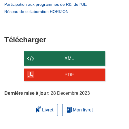
une
dans
(s’ouvre
Participation aux programmes de R&I de l'UE
nouvelle
une
dans
(s’ouvre
Réseau de collaboration HORIZON
fenêtre)
nouvelle
une
dans
fenêtre)
nouvelle
une
fenêtre)
nouvelle
fenêtre)
Télécharger
Télécharger
le
contenu
XML
de
la
PDF
page
Dernière mise à jour:
28 Decembre 2023
Livret
Mon livret