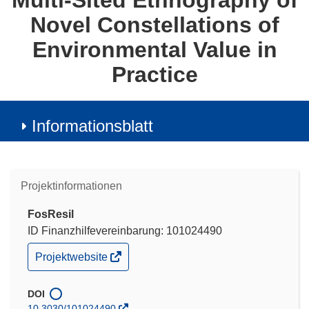
Multi-Sited Ethnography of
Novel Constellations of
Environmental Value in
Practice
Informationsblatt
Projektinformationen
FosResil
ID Finanzhilfevereinbarung: 101024490
(öffnet
Projektwebsite
in
neuem
Fenster)
DOI
10.3030/101024490