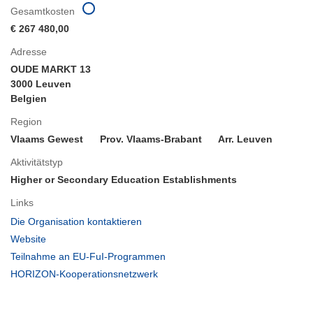
Gesamtkosten
€ 267 480,00
Adresse
OUDE MARKT 13
3000 Leuven
Belgien
Region
Vlaams Gewest
Prov. Vlaams-Brabant
Arr. Leuven
Aktivitätstyp
Higher or Secondary Education Establishments
Links
(öffnet
Die Organisation kontaktieren
in
(öffnet
Website
neuem
in
(öffnet
Teilnahme an EU-FuI-Programmen
Fenster)
neuem
in
(öffnet
HORIZON-Kooperationsnetzwerk
Fenster)
neuem
in
Fenster)
neuem