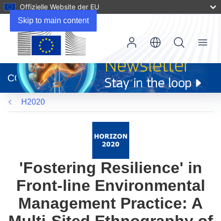
Offizielle Website der EU
Skip to main content
Menu
(öffnet
in
CORDIS
neuem
Fenster)
H2020
'Fostering Resilience' in
Front-line Environmental
Management Practice: A