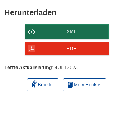
Fenster)
Den
Herunterladen
Inhalt
der
XML
Seite
herunterladen
PDF
Letzte Aktualisierung:
4 Juli 2023
Booklet
Mein Booklet