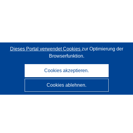
Dieses Portal verwendet Cookies
zur Optimierung der
Browserfunktion.
Cookies akzeptieren.
Cookies ablehnen.
CORDIS - Forschungsergebnisse der EU
Diese Website wird vom
Amt für Veröffentlichungen der
Europäischen Union
verwaltet.
Barrierefreiheit