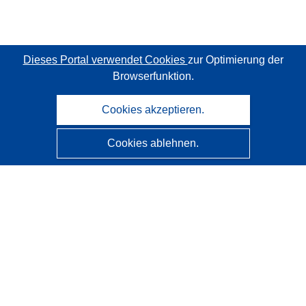
Dieses Portal verwendet Cookies
zur Optimierung der
Browserfunktion.
Cookies akzeptieren.
Cookies ablehnen.
CORDIS - Forschungsergebnisse der EU
Diese Website wird vom
Amt für Veröffentlichungen der
Europäischen Union
verwaltet.
Barrierefreiheit
Halbautomatische Projektklassifizierung - Hinweis zur
Erklärbarkeit