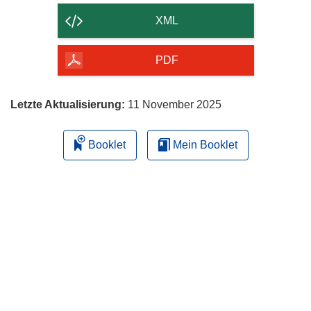
der
XML
Seite
herunterladen
PDF
Letzte Aktualisierung:
11 November 2025
Booklet
Mein Booklet