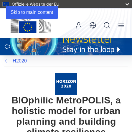
Offizielle Website der EU
Skip to main content
Menu
(öffnet
in
CORDIS
neuem
Fenster)
H2020
BIOphilic MetroPOLIS, a
holistic model for urban
planning and building