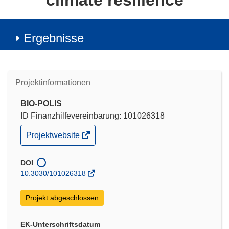
climate resilience
Ergebnisse
Projektinformationen
BIO-POLIS
ID Finanzhilfevereinbarung: 101026318
(öffnet
Projektwebsite
in
neuem
Fenster)
DOI
10.3030/101026318
Projekt abgeschlossen
EK-Unterschriftsdatum