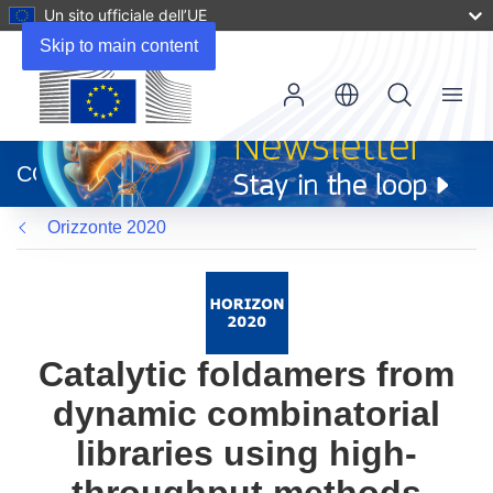
Un sito ufficiale dell’UE
Skip to main content
Menu
(si
apre
CORDIS
in
una
Orizzonte 2020
nuova
finestra)
Catalytic foldamers from
dynamic combinatorial
libraries using high-