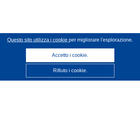
Questo sito utilizza i cookie
per migliorare l'esplorazione.
Accetto i cookie.
Rifiuto i cookie.
CORDIS - Risultati della ricerca dell’UE
Questo sito web è gestito dall'
Ufficio delle pubblicazioni
dell'Unione europea
Accessibilità
Classificazione semi-automatica dei progetti - Informativa
sulla spiegabilità