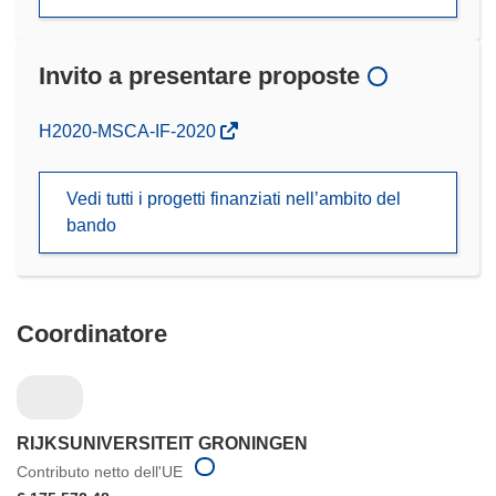
Invito a presentare proposte
(si
H2020-MSCA-IF-2020
apre
in
Vedi tutti i progetti finanziati nell’ambito del
una
bando
nuova
finestra)
Coordinatore
RIJKSUNIVERSITEIT GRONINGEN
Contributo netto dell'UE