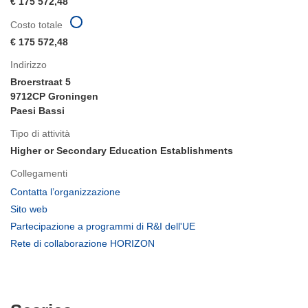
€ 175 572,48
Costo totale
€ 175 572,48
Indirizzo
Broerstraat 5
9712CP Groningen
Paesi Bassi
Tipo di attività
Higher or Secondary Education Establishments
Collegamenti
(si
Contatta l’organizzazione
apre
(si
Sito web
in
apre
(si
Partecipazione a programmi di R&I dell'UE
una
in
apre
(si
Rete di collaborazione HORIZON
nuova
una
in
apre
finestra)
nuova
una
in
finestra)
nuova
una
finestra)
nuova