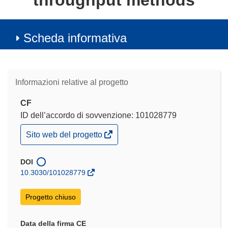
throughput methods
Scheda informativa
Informazioni relative al progetto
CF
ID dell’accordo di sovvenzione: 101028779
(si
Sito web del progetto
apre
in
una
DOI
nuova
10.3030/101028779
finestra)
Progetto chiuso
Data della firma CE