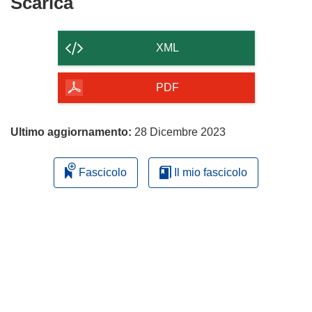
Scarica
Scarica
finestra)
il
contenuto
XML
della
pagina
PDF
Ultimo aggiornamento:
28 Dicembre 2023
Fascicolo
Il mio fascicolo