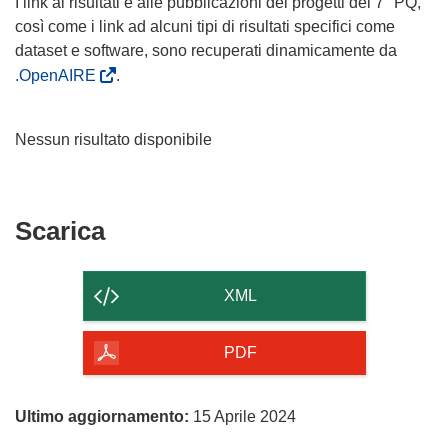
I link ai risultati e alle pubblicazioni dei progetti del 7° PQ,
così come i link ad alcuni tipi di risultati specifici come
dataset e software, sono recuperati dinamicamente da
.OpenAIRE
.
Nessun risultato disponibile
Scarica
Scarica
il
contenuto
XML
della
pagina
PDF
Ultimo aggiornamento:
15 Aprile 2024