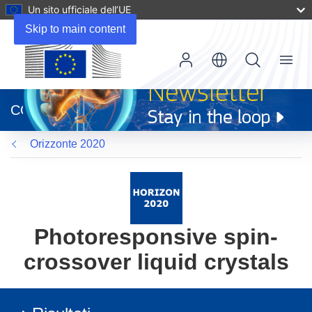
Un sito ufficiale dell’UE
Skip to main content
Menu
(si
apre
CORDIS
in
una
Orizzonte 2020
nuova
finestra)
Photoresponsive spin-
crossover liquid crystals