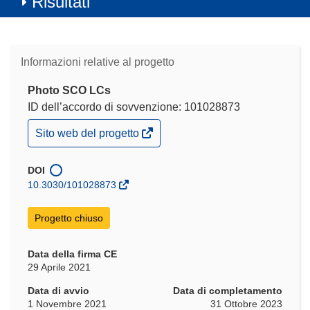
Risultati
Informazioni relative al progetto
Photo SCO LCs
ID dell’accordo di sovvenzione: 101028873
(si
Sito web del progetto
apre
in
una
DOI
nuova
10.3030/101028873
finestra)
Progetto chiuso
Data della firma CE
29 Aprile 2021
Data di avvio
Data di completamento
1 Novembre 2021
31 Ottobre 2023