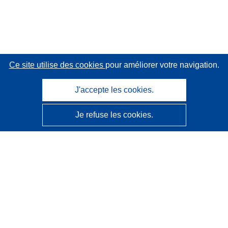
Ce site utilise des cookies
pour améliorer votre navigation.
J'accepte les cookies.
Je refuse les cookies.
CORDIS - Résultats de la recherche de l’UE
Ce site web est géré par l'
Office des publications de
l’Union européenne
Accessibilité
Classification semi-automatique des projets - Avis sur
l’explicabilité