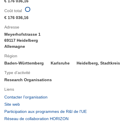
€ 176 036,16
Coût total
€ 176 036,16
Adresse
Meyerhofstrasse 1
69117 Heidelberg
Allemagne
Région
Baden-Württemberg
Karlsruhe
Heidelberg, Stadtkreis
Type d’activité
Research Organisations
Liens
(s’ouvre
Contacter l’organisation
dans
(s’ouvre
Site web
une
dans
(s’ouvre
Participation aux programmes de R&I de l'UE
nouvelle
une
dans
(s’ouvre
Réseau de collaboration HORIZON
fenêtre)
nouvelle
une
dans
fenêtre)