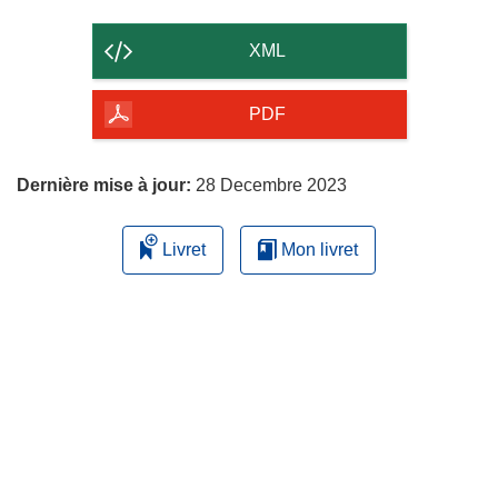
le
contenu
XML
de
la
PDF
page
Dernière mise à jour:
28 Decembre 2023
Livret
Mon livret