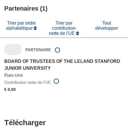
nouvelle
une
fenêtre)
Partenaires (1)
nouvelle
fenêtre)
Trier par ordre
Trier par
Tout
alphabétique
contribution
développer
nette de l'UE
PARTENAIRE
BOARD OF TRUSTEES OF THE LELAND STANFORD
JUNIOR UNIVERSITY
États-Unis
Contribution nette de l'UE
€ 0,00
Télécharger
Télécharger