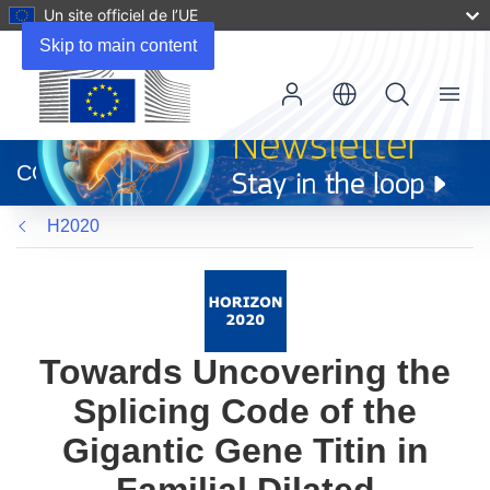
Un site officiel de l’UE
Skip to main content
Menu
(s’ouvre
dans
CORDIS
une
nouvelle
H2020
fenêtre)
Towards Uncovering the
Splicing Code of the
Gigantic Gene Titin in