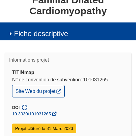
Familial Dilated
Cardiomyopathy
Fiche descriptive
Informations projet
TITINmap
N° de convention de subvention: 101031265
(s’ouvre
Site Web du projet
dans
une
nouvelle
DOI
fenêtre)
10.3030/101031265
Projet clôturé le 31 Mars 2023