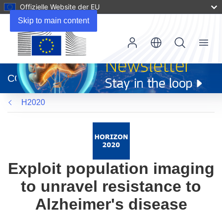
Offizielle Website der EU
Skip to main content
Menu
(öffnet
in
CORDIS
neuem
Fenster)
H2020
Exploit population imaging
to unravel resistance to
Alzheimer's disease