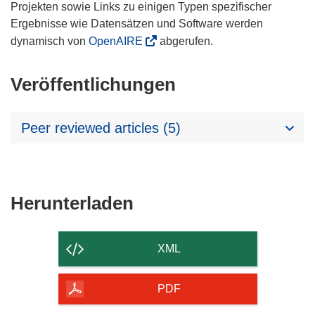
Projekten sowie Links zu einigen Typen spezifischer
Ergebnisse wie Datensätzen und Software werden
dynamisch von
OpenAIRE
abgerufen.
Veröffentlichungen
Peer reviewed articles (5)
Den
Herunterladen
Inhalt
der
XML
Seite
herunterladen
PDF