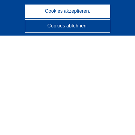
Cookies akzeptieren.
Cookies ablehnen.
CORDIS - Forschungsergebnisse der EU
Diese Website wird vom
Amt für Veröffentlichungen der
Europäischen Union
verwaltet.
Barrierefreiheit
Halbautomatische Projektklassifizierung - Hinweis zur
Erklärbarkeit
Kontakt
Wenden Sie sich an das Help Desk