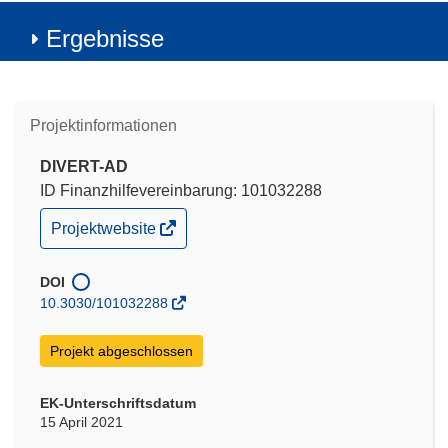
Ergebnisse
Projektinformationen
DIVERT-AD
ID Finanzhilfevereinbarung: 101032288
(öffnet
Projektwebsite
in
neuem
Fenster)
DOI
10.3030/101032288
Projekt abgeschlossen
EK-Unterschriftsdatum
15 April 2021