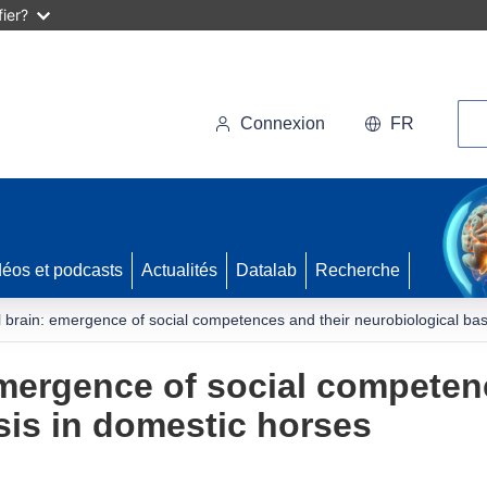
ier?
Rec
Connexion
FR
déos et podcasts
Actualités
Datalab
Recherche
l brain: emergence of social competences and their neurobiological bas
emergence of social competen
sis in domestic horses