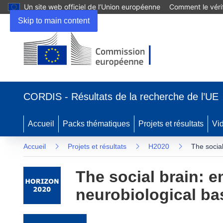
Un site web officiel de l’Union européenne
Comment le vérif
Skip to main content
(s’ouvre dans une nouvelle fenêtre)
CORDIS - Résultats de la recherche de l’UE
Accueil
Packs thématiques
Projets et résultats
Vi
Accueil
Projets et résultats
H2020
The socia
The social brain: 
neurobiological ba