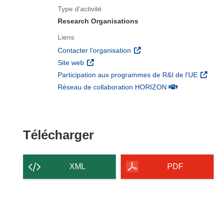
Type d’activité
Research Organisations
Liens
(s’ouvre dans une nouvelle 
Contacter l’organisation
(s’ouvre dans une nouvelle fenêtre)
Site web
(s’ouv
Participation aux programmes de R&I de l'UE
(s’ouvre dans un
Réseau de collaboration HORIZON
Télécharger le conten
Télécharger
XML
PDF