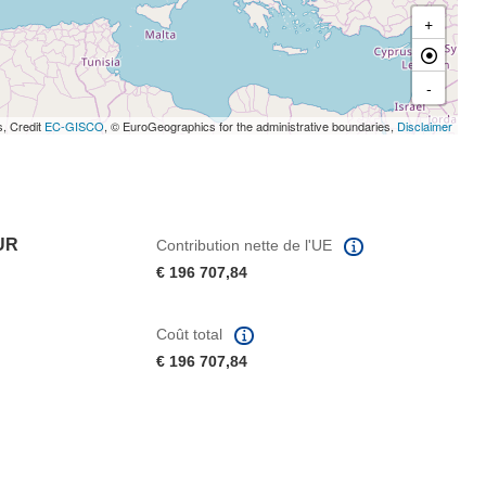
+
-
s, Credit
EC-GISCO
, © EuroGeographics for the administrative boundaries,
Disclaimer
UR
Contribution nette de l'UE
€ 196 707,84
Coût total
€ 196 707,84