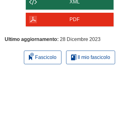
contenuto
XML
della
pagina
PDF
Ultimo aggiornamento:
28 Dicembre 2023
Fascicolo
Il mio fascicolo