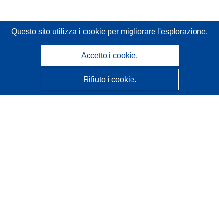
Questo sito utilizza i cookie
per migliorare l'esplorazione.
Accetto i cookie.
Rifiuto i cookie.
CORDIS - Risultati della ricerca dell’UE
Questo sito web è gestito dall'
Ufficio delle pubblicazioni
dell'Unione europea
Accessibilità
Classificazione semi-automatica dei progetti - Informativa
sulla spiegabilità
Contattaci