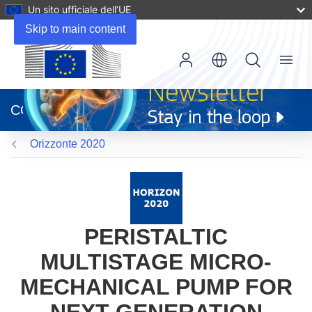
Un sito ufficiale dell’UE
Skip to main content
Menu
(si
apre
CORDIS
in
una
Orizzonte 2020
nuova
finestra)
PERISTALTIC
MULTISTAGE MICRO-
MECHANICAL PUMP FOR