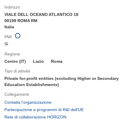
Indirizzo
VIALE DELL OCEANO ATLANTICO 18
00199 ROMA RM
Italia
PMI
Sì
Regione
Centro (IT)
Lazio
Roma
Tipo di attività
Private for-profit entities (excluding Higher or Secondary
Education Establishments)
Collegamenti
(si
Contatta l’organizzazione
apre
(si
Partecipazione a programmi di R&I dell'UE
in
apre
(si
Rete di collaborazione HORIZON
una
in
apre
nuova
una
in