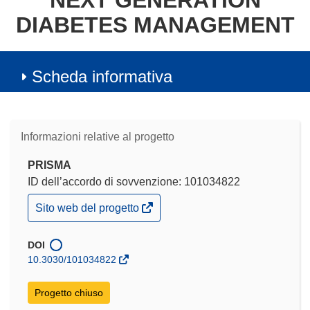
NEXT GENERATION
DIABETES MANAGEMENT
Scheda informativa
Informazioni relative al progetto
PRISMA
ID dell’accordo di sovvenzione: 101034822
(si
Sito web del progetto
apre
in
una
DOI
nuova
10.3030/101034822
finestra)
Progetto chiuso