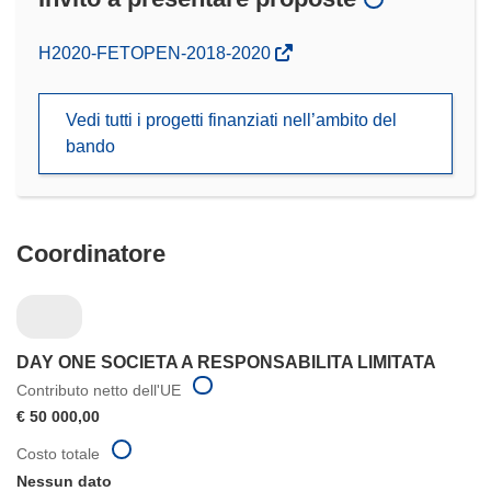
(si
H2020-FETOPEN-2018-2020
apre
in
Vedi tutti i progetti finanziati nell’ambito del
una
bando
nuova
finestra)
Coordinatore
DAY ONE SOCIETA A RESPONSABILITA LIMITATA
Contributo netto dell'UE
€ 50 000,00
Costo totale
Nessun dato