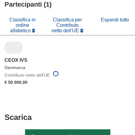
finestra)
nuova
Partecipanti (1)
una
finestra)
nuova
finestra)
Classifica in
Classifica per
Espandi tutto
ordine
Contributo
alfabetico
netto dell'UE
CEOX IVS
Danimarca
Contributo netto dell'UE
€ 50 000,00
Scarica
Scarica
il