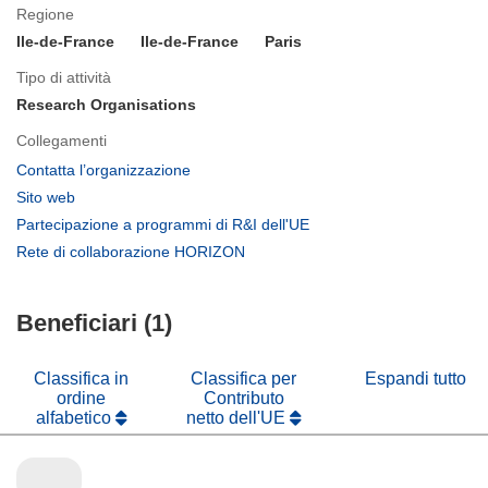
Regione
Ile-de-France
Ile-de-France
Paris
Tipo di attività
Research Organisations
Collegamenti
(si
Contatta l’organizzazione
apre
(si
Sito web
in
apre
(si
Partecipazione a programmi di R&I dell'UE
una
in
apre
(si
Rete di collaborazione HORIZON
nuova
una
in
apre
finestra)
nuova
una
in
finestra)
nuova
Beneficiari (1)
una
finestra)
nuova
finestra)
Classifica in
Classifica per
Espandi tutto
ordine
Contributo
alfabetico
netto dell'UE