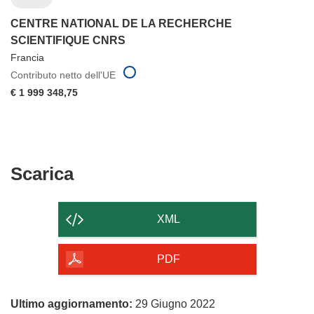
CENTRE NATIONAL DE LA RECHERCHE
SCIENTIFIQUE CNRS
Francia
Contributo netto dell'UE
€ 1 999 348,75
Scarica
Scarica
il
contenuto
XML
della
pagina
PDF
Ultimo aggiornamento:
29 Giugno 2022