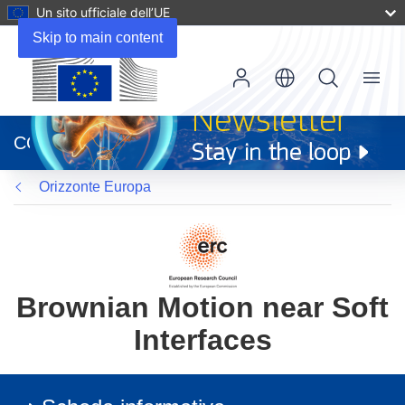
Un sito ufficiale dell’UE
Skip to main content
Menu
(si
apre
CORDIS
in
una
Orizzonte Europa
nuova
finestra)
Brownian Motion near Soft
Interfaces