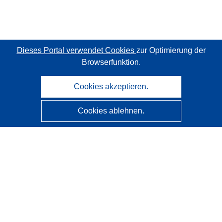
Dieses Portal verwendet Cookies
zur Optimierung der
Browserfunktion.
Cookies akzeptieren.
Cookies ablehnen.
CORDIS - Forschungsergebnisse der EU
Diese Website wird vom
Amt für Veröffentlichungen der
Europäischen Union
verwaltet.
Barrierefreiheit
Halbautomatische Projektklassifizierung - Hinweis zur
Erklärbarkeit