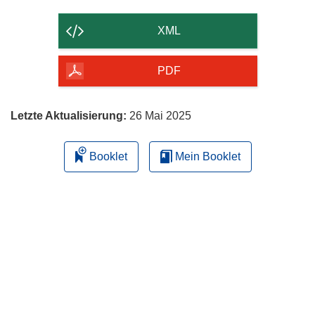
Inhalt
der
XML
Seite
herunterladen
PDF
Letzte Aktualisierung:
26 Mai 2025
Booklet
Mein Booklet