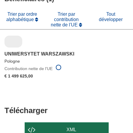
fenêtre)
Trier par ordre
Trier par
Tout
alphabétique
contribution
développer
nette de l'UE
UNIWERSYTET WARSZAWSKI
Pologne
Contribution nette de l'UE
€ 1 499 625,00
Télécharger
Télécharger
le
contenu
XML