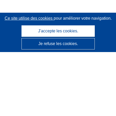
Ce site utilise des cookies
pour améliorer votre navigation.
J'accepte les cookies.
Je refuse les cookies.
CORDIS - Résultats de la recherche de l’UE
Ce site web est géré par l'
Office des publications de
l’Union européenne
Accessibilité
Classification semi-automatique des projets - Avis sur
l’explicabilité
Contactez nous