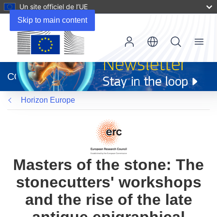
Un site officiel de l’UE
Skip to main content
Menu
(s’ouvre
dans
CORDIS
une
nouvelle
Horizon Europe
fenêtre)
Masters of the stone: The
stonecutters' workshops
and the rise of the late