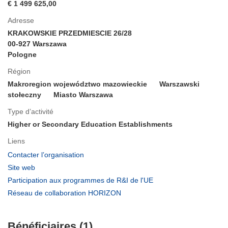
€ 1 499 625,00
Adresse
KRAKOWSKIE PRZEDMIESCIE 26/28
00-927 Warszawa
Pologne
Région
Makroregion województwo mazowieckie
Warszawski
stołeczny
Miasto Warszawa
Type d’activité
Higher or Secondary Education Establishments
Liens
(s’ouvre
Contacter l’organisation
dans
(s’ouvre
Site web
une
dans
(s’ouvre
Participation aux programmes de R&I de l'UE
nouvelle
une
dans
(s’ouvre
Réseau de collaboration HORIZON
fenêtre)
nouvelle
une
dans
fenêtre)
nouvelle
une
fenêtre)
Bénéficiaires (1)
nouvelle