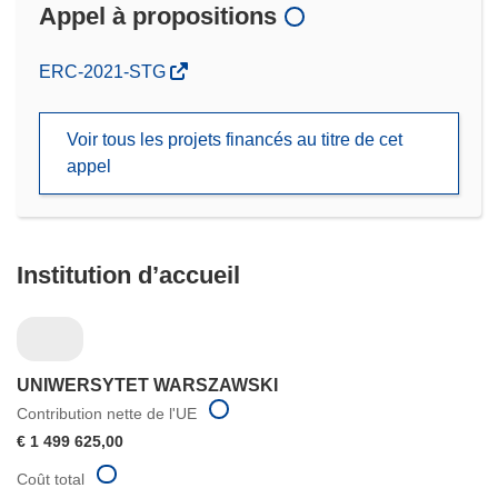
Appel à propositions
(s’ouvre
ERC-2021-STG
dans
une
Voir tous les projets financés au titre de cet
nouvelle
appel
fenêtre)
Institution d’accueil
UNIWERSYTET WARSZAWSKI
Contribution nette de l'UE
€ 1 499 625,00
Coût total