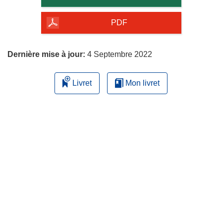
de
la
PDF
page
Dernière mise à jour:
4 Septembre 2022
Livret
Mon livret