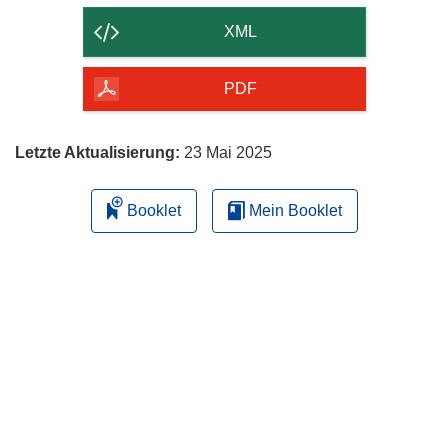
der
XML
Seite
herunterladen
PDF
Letzte Aktualisierung:
23 Mai 2025
Booklet
Mein Booklet