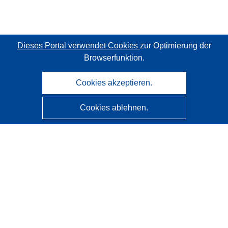
Dieses Portal verwendet Cookies
zur Optimierung der
Browserfunktion.
Cookies akzeptieren.
Cookies ablehnen.
CORDIS - Forschungsergebnisse der EU
Diese Website wird vom
Amt für Veröffentlichungen der
Europäischen Union
verwaltet.
Barrierefreiheit
Halbautomatische Projektklassifizierung - Hinweis zur
Erklärbarkeit