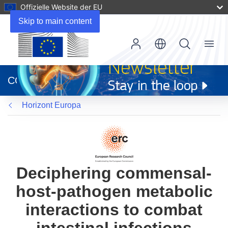
Offizielle Website der EU
Skip to main content
Menu
(öffnet
in
CORDIS
neuem
Fenster)
Horizont Europa
Deciphering commensal-
host-pathogen metabolic
interactions to combat