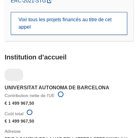
(s’ouvre
ERC-2021-STG
dans
une
Voir tous les projets financés au titre de cet
nouvelle
appel
fenêtre)
Institution d’accueil
UNIVERSITAT AUTONOMA DE BARCELONA
Contribution nette de l'UE
€ 1 499 967,50
Coût total
€ 1 499 967,50
Adresse