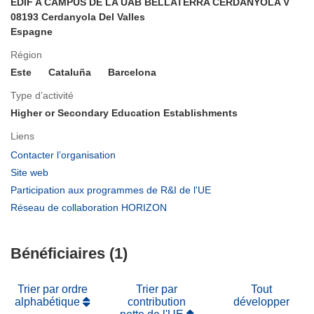
EDIF A CAMPUS DE LA UAB BELLATERRA CERDANYOLA V
08193 Cerdanyola Del Valles
Espagne
Région
Este
Cataluña
Barcelona
Type d’activité
Higher or Secondary Education Establishments
Liens
(s’ouvre
Contacter l’organisation
dans
(s’ouvre
Site web
une
dans
(s’ouvre
Participation aux programmes de R&I de l'UE
nouvelle
une
dans
(s’ouvre
Réseau de collaboration HORIZON
fenêtre)
nouvelle
une
dans
fenêtre)
nouvelle
une
fenêtre)
Bénéficiaires (1)
nouvelle
fenêtre)
Trier par ordre
Trier par
Tout
alphabétique
contribution
développer