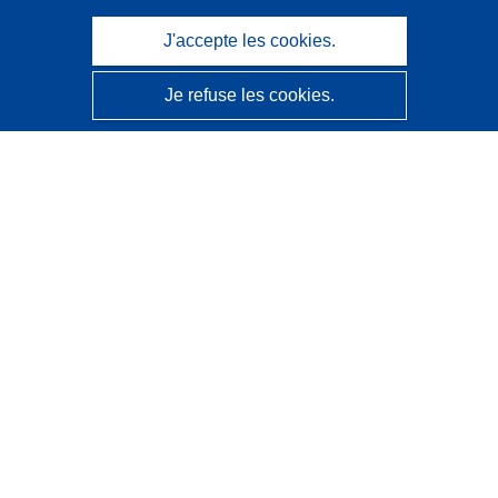
J'accepte les cookies.
Je refuse les cookies.
CORDIS - Résultats de la recherche de l’UE
Ce site web est géré par l'
Office des publications de
l’Union européenne
Accessibilité
Classification semi-automatique des projets - Avis sur
l’explicabilité
Contactez nous
Contacter notre Help Desk