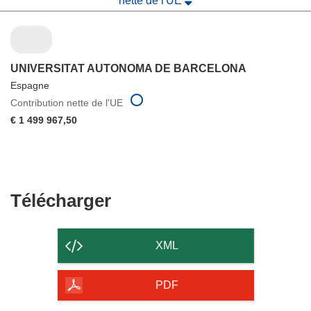
nette de l'UE
UNIVERSITAT AUTONOMA DE BARCELONA
Espagne
Contribution nette de l'UE
€ 1 499 967,50
Télécharger
Télécharger
le
contenu
XML
de
la
PDF
page