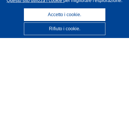
Questo sito utilizza i cookie
per migliorare l'esplorazione.
Accetto i cookie.
Rifiuto i cookie.
CORDIS - Risultati della ricerca dell’UE
Questo sito web è gestito dall'
Ufficio delle pubblicazioni
dell'Unione europea
Accessibilità
Classificazione semi-automatica dei progetti - Informativa
sulla spiegabilità
Contattaci
Contatta il nostro Help Desk