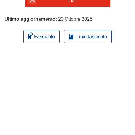
pagina
Ultimo aggiornamento:
20 Ottobre 2025
Fascicolo
Il mio fascicolo