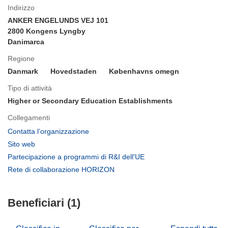
Indirizzo
ANKER ENGELUNDS VEJ 101
2800 Kongens Lyngby
Danimarca
Regione
Danmark
Hovedstaden
Københavns omegn
Tipo di attività
Higher or Secondary Education Establishments
Collegamenti
(si
Contatta l’organizzazione
apre
(si
Sito web
in
apre
(si
Partecipazione a programmi di R&I dell'UE
una
in
apre
(si
Rete di collaborazione HORIZON
nuova
una
in
apre
finestra)
nuova
una
in
finestra)
nuova
Beneficiari (1)
una
finestra)
nuova
finestra)