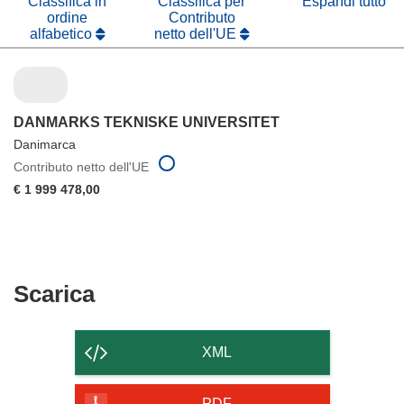
Classifica in
Classifica per
Espandi tutto
ordine
Contributo
alfabetico
netto dell'UE
DANMARKS TEKNISKE UNIVERSITET
Danimarca
Contributo netto dell'UE
€ 1 999 478,00
Scarica
Scarica
il
contenuto
XML
della
PDF