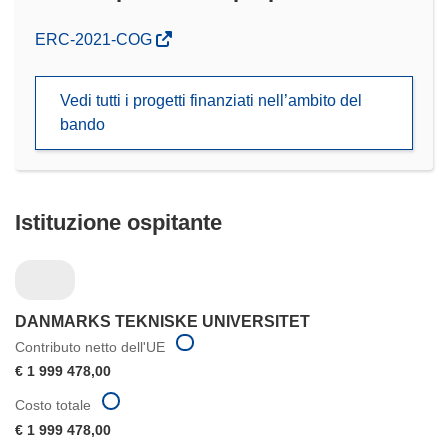
(si
ERC-2021-COG
apre
in
Vedi tutti i progetti finanziati nell’ambito del
una
bando
nuova
finestra)
Istituzione ospitante
DANMARKS TEKNISKE UNIVERSITET
Contributo netto dell'UE
€ 1 999 478,00
Costo totale
€ 1 999 478,00