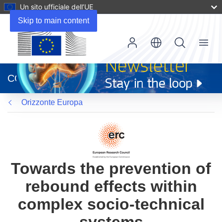
Un sito ufficiale dell’UE
Skip to main content
Menu
(si
apre
CORDIS
in
una
Orizzonte Europa
nuova
finestra)
Towards the prevention of
rebound effects within
complex socio-technical