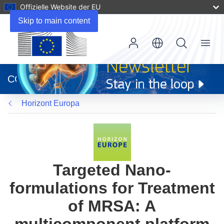
Offizielle Website der EU
Skip to main content
Menu
(öffnet
in
CORDIS
neuem
Fenster)
Horizont Europa
Targeted Nano-
formulations for Treatment
of MRSA: A