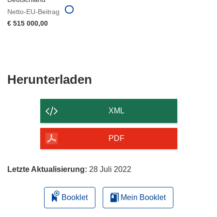
Netto-EU-Beitrag
€ 515 000,00
Den
Herunterladen
Inhalt
der
XML
Seite
herunterladen
PDF
Letzte Aktualisierung:
28 Juli 2022
Booklet
Mein Booklet