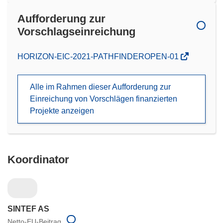
Aufforderung zur
Vorschlagseinreichung
(öffnet
HORIZON-EIC-2021-PATHFINDEROPEN-01
in
neuem
Alle im Rahmen dieser Aufforderung zur
Fenster)
Einreichung von Vorschlägen finanzierten
Projekte anzeigen
Koordinator
SINTEF AS
Netto-EU-Beitrag