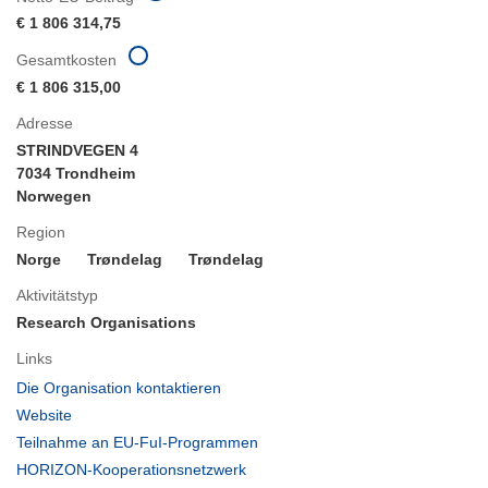
€ 1 806 314,75
Gesamtkosten
€ 1 806 315,00
Adresse
STRINDVEGEN 4
7034 Trondheim
Norwegen
Region
Norge
Trøndelag
Trøndelag
Aktivitätstyp
Research Organisations
Links
(öffnet
Die Organisation kontaktieren
in
(öffnet
Website
neuem
in
(öffnet
Teilnahme an EU-FuI-Programmen
Fenster)
neuem
in
(öffnet
HORIZON-Kooperationsnetzwerk
Fenster)
neuem