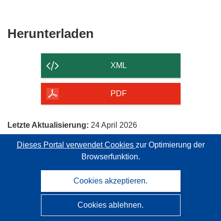
Den
Herunterladen
Inhalt
der
XML
Seite
herunterladen
PDF
Letzte Aktualisierung:
24 April 2026
Dieses Portal verwendet Cookies
zur Optimierung der
Booklet
Mein Booklet
Browserfunktion.
Cookies akzeptieren.
Cookies ablehnen.
CORDIS - Forschungsergebnisse der EU