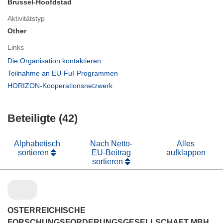
Brussel-Hoofdstad
Aktivitätstyp
Other
Links
(öffnet
Die Organisation kontaktieren
in
(öffnet
Teilnahme an EU-FuI-Programmen
neuem
in
(öffnet
HORIZON-Kooperationsnetzwerk
Fenster)
neuem
in
Fenster)
neuem
Beteiligte (42)
Fenster)
Alphabetisch
Nach Netto-
Alles
sortieren
EU-Beitrag
aufklappen
sortieren
OSTERREICHISCHE
FORSCHUNGSFORDERUNGSGESELLSCHAFT MBH