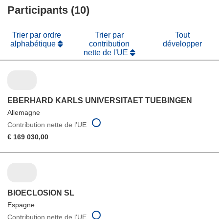
fenêtre)
Participants (10)
nouvelle
fenêtre)
Trier par ordre
Trier par
Tout
alphabétique
contribution
développer
nette de l'UE
EBERHARD KARLS UNIVERSITAET TUEBINGEN
Allemagne
Contribution nette de l'UE
€ 169 030,00
BIOECLOSION SL
Espagne
Contribution nette de l'UE