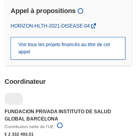
Appel à propositions
(s’ouvre
HORIZON-HLTH-2021-DISEASE-04
dans
une
Voir tous les projets financés au titre de cet
nouvelle
appel
fenêtre)
Coordinateur
FUNDACION PRIVADA INSTITUTO DE SALUD
GLOBAL BARCELONA
Contribution nette de l'UE
€ 2 332 493,51