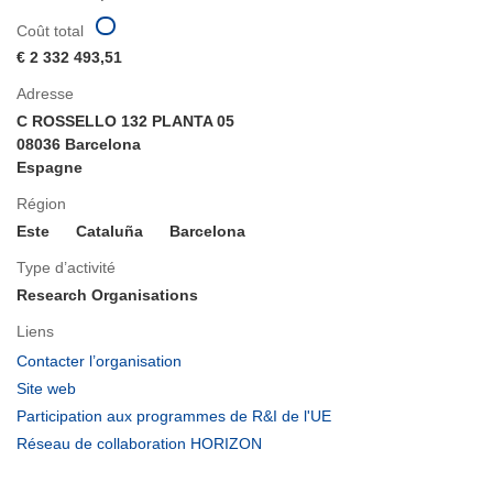
Coût total
€ 2 332 493,51
Adresse
C ROSSELLO 132 PLANTA 05
08036 Barcelona
Espagne
Région
Este
Cataluña
Barcelona
Type d’activité
Research Organisations
Liens
(s’ouvre
Contacter l’organisation
dans
(s’ouvre
Site web
une
dans
(s’ouvre
Participation aux programmes de R&I de l'UE
nouvelle
une
dans
(s’ouvre
Réseau de collaboration HORIZON
fenêtre)
nouvelle
une
dans
fenêtre)
nouvelle
une