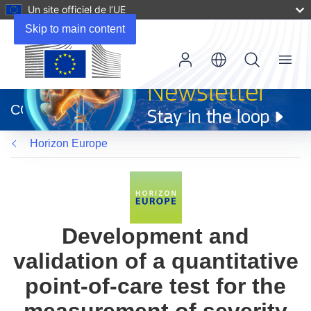
Un site officiel de l’UE
Skip to main content
Menu
(s’ouvre
dans
CORDIS
une
nouvelle
Horizon Europe
fenêtre)
Development and
validation of a quantitative
point-of-care test for the