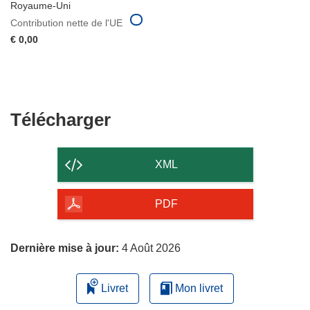
Royaume-Uni
Contribution nette de l'UE
€ 0,00
Télécharger
Télécharger
le
contenu
XML
de
la
PDF
page
Dernière mise à jour:
4 Août 2026
Livret
Mon livret