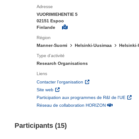
Adresse
VUORIMIEHENTIE 5
02151 Espoo
Finlande
Région
Manner-Suomi
Helsinki-Uusimaa
Helsinki
Type d’activité
Research Organisations
Liens
(s’ouvre dans une nouvelle 
Contacter l’organisation
(s’ouvre dans une nouvelle fenêtre)
Site web
(s’ouv
Participation aux programmes de R&I de l'UE
(s’ouvre dans un
Réseau de collaboration HORIZON
Participants (15)