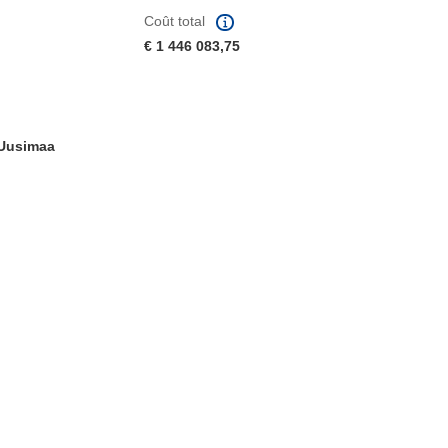
Coût total
€ 1 446 083,75
-Uusimaa
fenêtre)
re dans une nouvelle fenêtre)
e nouvelle fenêtre)