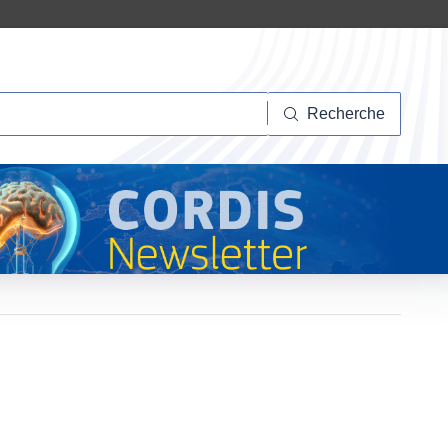
herche
Recherche