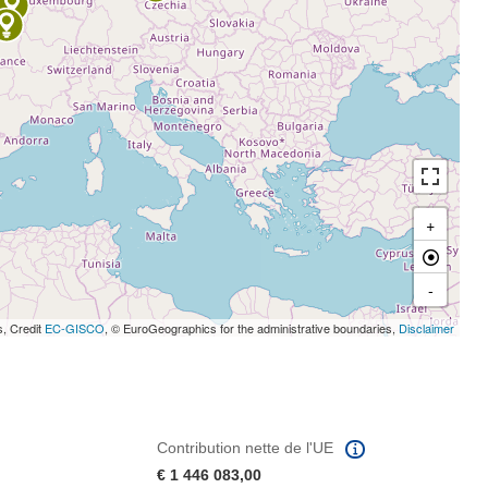
+
-
s, Credit
EC-GISCO
, © EuroGeographics for the administrative boundaries,
Disclaimer
Contribution nette de l'UE
€ 1 446 083,00