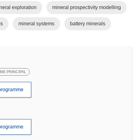
neral exploration
mineral prospectivity modelling
cs
mineral systems
battery minerals
E PRINCIPAL
e programme
e programme