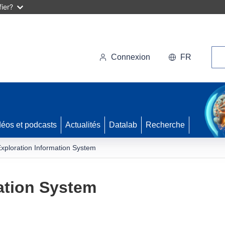
ier?
Rec
Connexion
FR
déos et podcasts
Actualités
Datalab
Recherche
xploration Information System
ation System