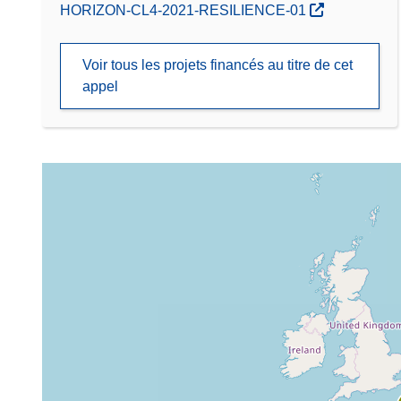
(s’ouvre dans une nouvelle fenêtre)
HORIZON-CL4-2021-RESILIENCE-01
Voir tous les projets financés au titre de cet
appel