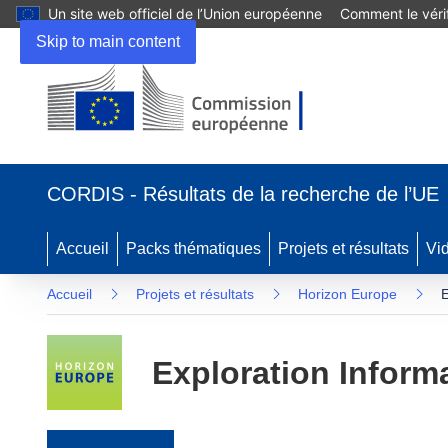
Un site web officiel de l’Union européenne
Comment le vérif
Skip to main content
(s’ouvre dans une nouvelle fenêtre)
CORDIS - Résultats de la recherche de l’UE
Accueil
Packs thématiques
Projets et résultats
Vi
Accueil
Projets et résultats
Horizon Europe
E
Exploration Inform