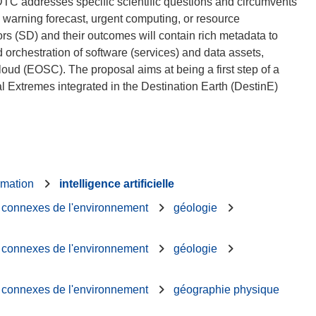
TC addresses specific scientific questions and circumvents
 warning forecast, urgent computing, or resource
ors (SD) and their outcomes will contain rich metadata to
 orchestration of software (services) and data assets,
oud (EOSC). The proposal aims at being a first step of a
l Extremes integrated in the Destination Earth (DestinE)
rmation
intelligence artificielle
s connexes de l'environnement
géologie
s connexes de l'environnement
géologie
s connexes de l'environnement
géographie physique