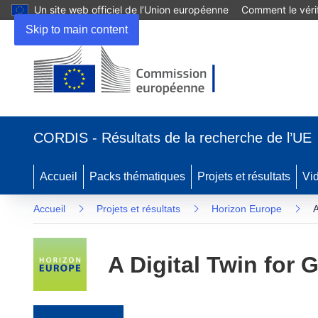
Un site web officiel de l’Union européenne
Comment le vérif
Skip to main content
(s’ouvre dans une nouvelle fenêtre)
CORDIS - Résultats de la recherche de l’UE
Accueil
Packs thématiques
Projets et résultats
Vi
Accueil
Projets et résultats
Horizon Europe
A
A Digital Twin for