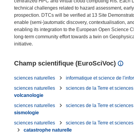
centralized HPC and virtual cloud computing RIs. Each D
technical challenges related to hazard assessment, early
prospection. DTCs will be verified at 13 Site Demonstrat
enable (semi-)automatic discovery, contextualisation, and
enabling its integration to the European Open Science Cl
long-term community effort towards a twin on Geophysica
Champ scientifique (EuroSciVoc)
sciences naturelles
informatique et science de l'info
sciences naturelles
sciences de la Terre et science
volcanologie
sciences naturelles
sciences de la Terre et science
sismologie
sciences naturelles
sciences de la Terre et science
catastrophe naturelle