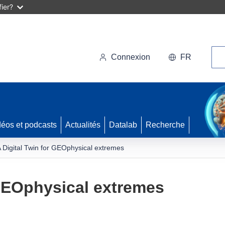
ier?
Rec
Connexion
FR
déos et podcasts
Actualités
Datalab
Recherche
 Digital Twin for GEOphysical extremes
 GEOphysical extremes