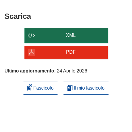
Scarica
Scarica
il
contenuto
XML
della
pagina
PDF
Ultimo aggiornamento:
24 Aprile 2026
Fascicolo
Il mio fascicolo