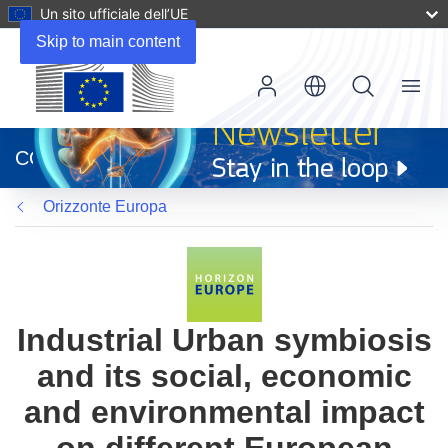
Un sito ufficiale dell’UE
Skip to main content
Menu
(si
apre
CORDIS
in
una
Orizzonte Europa
nuova
finestra)
Industrial Urban symbiosis
and its social, economic
and environmental impact