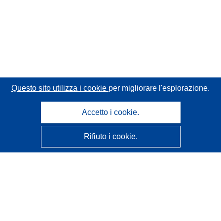
Questo sito utilizza i cookie
per migliorare l'esplorazione.
Accetto i cookie.
Rifiuto i cookie.
CORDIS - Risultati della ricerca dell’UE
Questo sito web è gestito dall'
Ufficio delle pubblicazioni
dell'Unione europea
Accessibilità