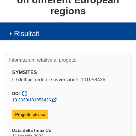
on different European
regions
Risultati
Informazioni relative al progetto
SYMSITES
ID dell’accordo di sovvenzione: 101058426
DOI
10.3030/101058426
Progetto chiuso
Data della firma CE
16 Maggio 2022