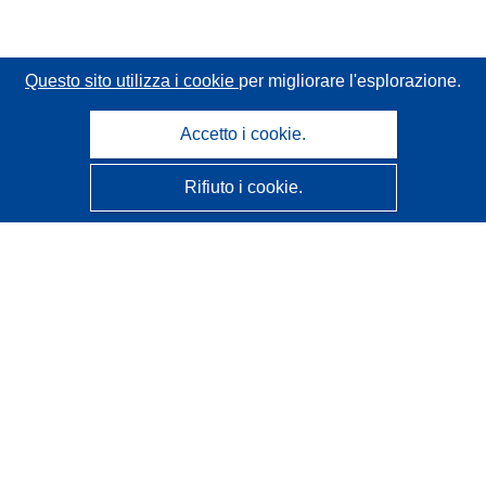
Questo sito utilizza i cookie
per migliorare l'esplorazione.
Accetto i cookie.
Rifiuto i cookie.
CORDIS - Risultati della ricerca dell’UE
Questo sito web è gestito dall'
Ufficio delle pubblicazioni
dell'Unione europea
Accessibilità
Classificazione semi-automatica dei progetti - Informativa
sulla spiegabilità