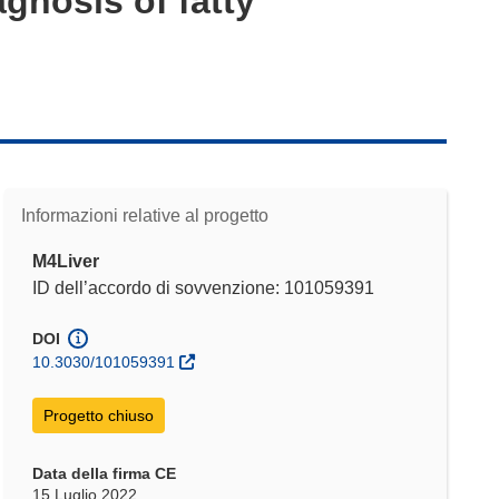
agnosis of fatty
Informazioni relative al progetto
M4Liver
ID dell’accordo di sovvenzione: 101059391
DOI
10.3030/101059391
Progetto chiuso
Data della firma CE
15 Luglio 2022