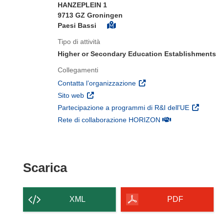
HANZEPLEIN 1
9713 GZ Groningen
Paesi Bassi
Tipo di attività
Higher or Secondary Education Establishments
Collegamenti
(si apre in una nuova fines
Contatta l’organizzazione
(si apre in una nuova finestra)
Sito web
(si apre 
Partecipazione a programmi di R&I dell'UE
(si apre in una nuo
Rete di collaborazione HORIZON
Scarica il contenuto della p
Scarica
XML
PDF