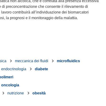
epatica non alcolica, che è correlata alla presenza eccessiva
e di preconcentrazione che consente il rilevamento di
lavoro contribuirà all’individuazione dei biomarcatori
osi, la prognosi e il monitoraggio della malattia.
sica
meccanica dei fluidi
microfluidics
endocrinologia
diabete
polimeri
oncologia
nutrizione
obesità