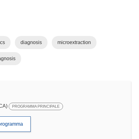
cs
diagnosis
microextraction
agnosis
SCA)
PROGRAMMA PRINCIPALE
to programma