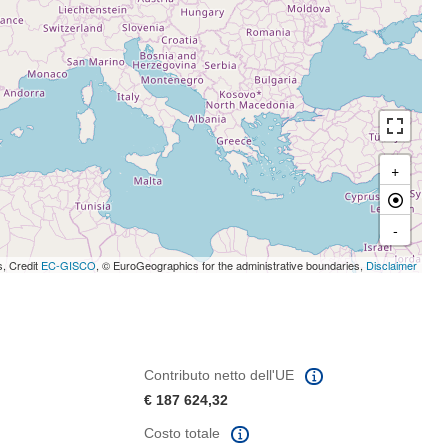
+
-
s, Credit
EC-GISCO
, © EuroGeographics for the administrative boundaries,
Disclaimer
Contributo netto dell'UE
€ 187 624,32
Costo totale