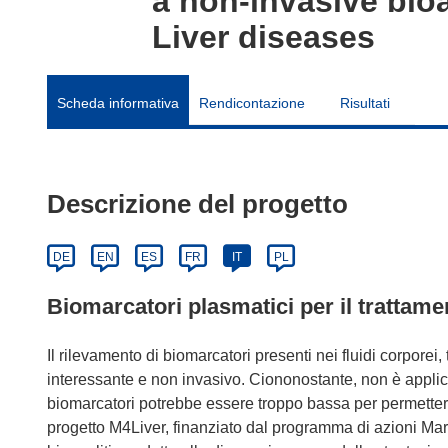
a non-invasive bioa
Liver diseases
Scheda informativa
Rendicontazione
Risultati
Descrizione del progetto
DE
EN
ES
FR
IT
PL
Biomarcatori plasmatici per il trattame
Il rilevamento di biomarcatori presenti nei fluidi corporei
interessante e non invasivo. Ciononostante, non è applica
biomarcatori potrebbe essere troppo bassa per permetterne
progetto M4Liver, finanziato dal programma di azioni Ma