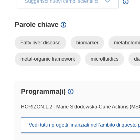
Suggerisci nuovi campi scientifici
Parole chiave
Fatty liver disease
biomarker
metabolomi
metal-organic framework
microfluidics
di
Programma(i)
HORIZON.1.2 - Marie Skłodowska-Curie Actions (M
Vedi tutti i progetti finanziati nell’ambito di ques