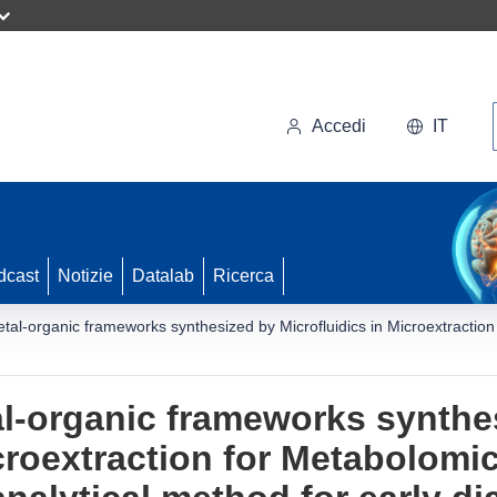
Accedi
IT
dcast
Notizie
Datalab
Ricerca
etal-organic frameworks synthesized by Microfluidics in Microextraction
al-organic frameworks synthe
icroextraction for Metabolomi