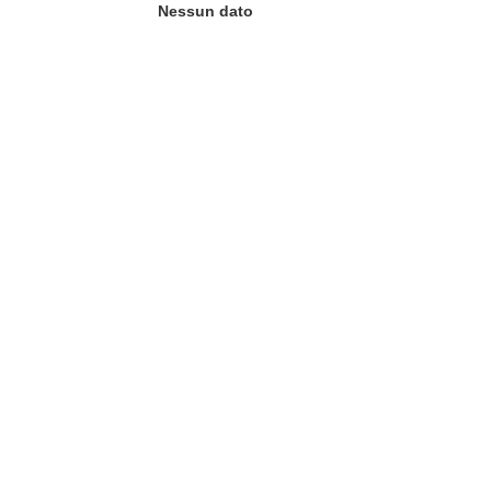
Nessun dato
tra)
in una nuova finestra)
va finestra)
agina