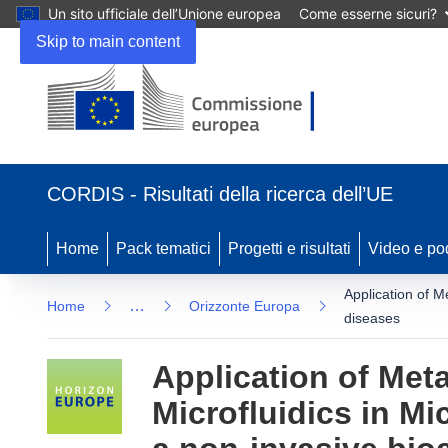
Un sito ufficiale dell’Unione europea
Come esserne sicuri?
Skip to main content
(si apre in una nuova finestra)
CORDIS - Risultati della ricerca dell’UE
Home
Pack tematici
Progetti e risultati
Video e po
Application of M
…
Home
Orizzonte Europa
diseases
Application of Met
Microfluidics in M