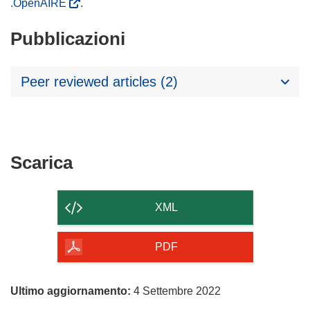
.OpenAIRE
.
Pubblicazioni
Peer reviewed articles (2)
Scarica
Scarica
il
contenuto
XML
della
pagina
PDF
Ultimo aggiornamento:
4 Settembre 2022