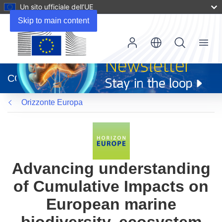
Un sito ufficiale dell’UE
Skip to main content
Menu
(si
apre
CORDIS
in
una
Orizzonte Europa
nuova
finestra)
Advancing understanding
of Cumulative Impacts on
European marine