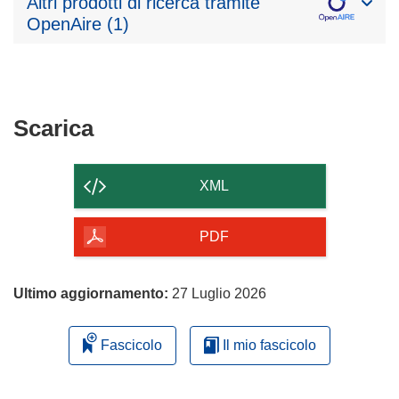
Altri prodotti di ricerca tramite
OpenAire (1)
Scarica
Scarica
il
contenuto
XML
della
pagina
PDF
Ultimo aggiornamento:
27 Luglio 2026
Fascicolo
Il mio fascicolo