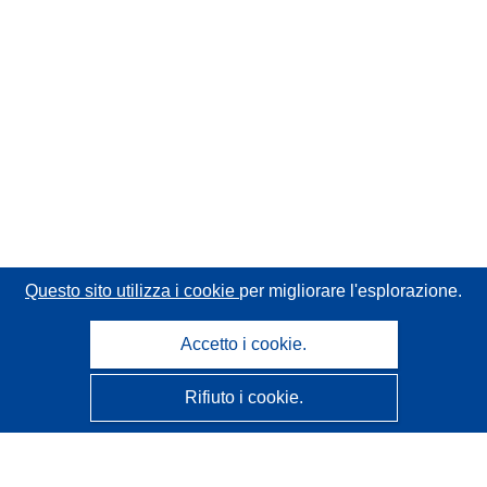
Questo sito utilizza i cookie
per migliorare l'esplorazione.
Accetto i cookie.
Rifiuto i cookie.
CORDIS - Risultati della ricerca dell’UE
Questo sito web è gestito dall'
Ufficio delle pubblicazioni