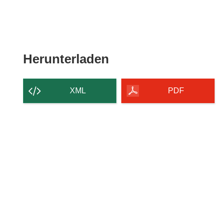
Den
Herunterladen
Inhalt
der
XML
PDF
Seite
herunterladen