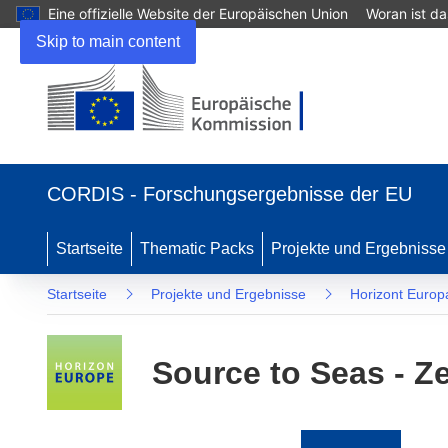
Eine offizielle Website der Europäischen Union
Woran ist d
Skip to main content
(öffnet
in
CORDIS - Forschungsergebnisse der EU
neuem
Fenster)
Startseite
Thematic Packs
Projekte und Ergebnisse
Startseite
Projekte und Ergebnisse
Horizont Europ
Source to Seas - 