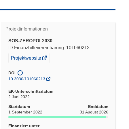
Projektinformationen
SOS-ZEROPOL2030
ID Finanzhilfevereinbarung: 101060213
(öffnet
Projektwebsite
in
neuem
DOI
Fenster)
10.3030/101060213
EK-Unterschriftsdatum
2 Juni 2022
Startdatum
Enddatum
1 September 2022
31 August 2026
Finanziert unter