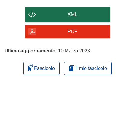
il
contenuto
XML
della
pagina
PDF
Ultimo aggiornamento:
10 Marzo 2023
Fascicolo
Il mio fascicolo