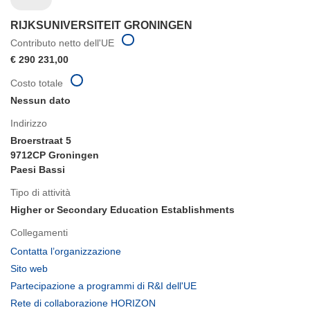
RIJKSUNIVERSITEIT GRONINGEN
Contributo netto dell'UE
€ 290 231,00
Costo totale
Nessun dato
Indirizzo
Broerstraat 5
9712CP Groningen
Paesi Bassi
Tipo di attività
Higher or Secondary Education Establishments
Collegamenti
(si
Contatta l’organizzazione
apre
(si
Sito web
in
apre
(si
Partecipazione a programmi di R&I dell'UE
una
in
apre
(si
Rete di collaborazione HORIZON
nuova