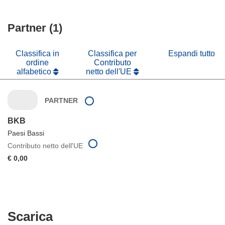
una
in
apre
finestra)
nuova
una
in
finestra)
nuova
Partner (1)
una
finestra)
nuova
finestra)
Classifica in
Classifica per
Espandi tutto
ordine
Contributo
alfabetico
netto dell'UE
PARTNER
BKB
Paesi Bassi
Contributo netto dell'UE
€ 0,00
Scarica
Scarica