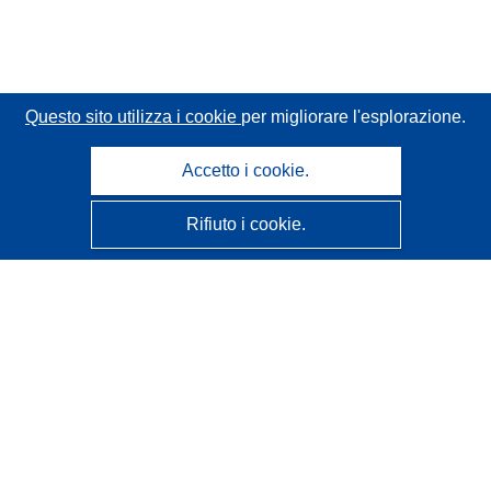
Questo sito utilizza i cookie
per migliorare l'esplorazione.
Accetto i cookie.
Rifiuto i cookie.
CORDIS - Risultati della ricerca dell’UE
Questo sito web è gestito dall'
Ufficio delle pubblicazioni
dell'Unione europea
Accessibilità
Classificazione semi-automatica dei progetti - Informativa
sulla spiegabilità