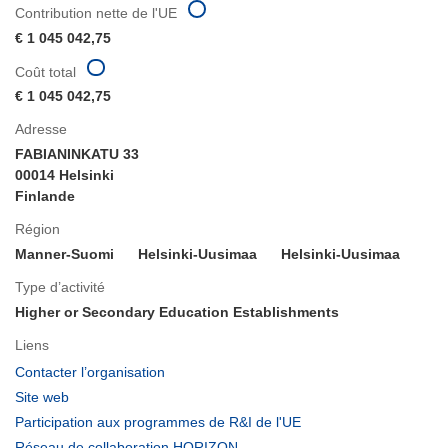
Contribution nette de l'UE
€ 1 045 042,75
Coût total
€ 1 045 042,75
Adresse
FABIANINKATU 33
00014 Helsinki
Finlande
Région
Manner-Suomi
Helsinki-Uusimaa
Helsinki-Uusimaa
Type d’activité
Higher or Secondary Education Establishments
Liens
(s’ouvre
Contacter l’organisation
dans
(s’ouvre
Site web
une
dans
(s’ouvre
Participation aux programmes de R&I de l'UE
nouvelle
une
dans
(s’ouvre
Réseau de collaboration HORIZON