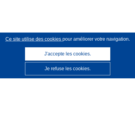
Ce site utilise des cookies
pour améliorer votre navigation.
J'accepte les cookies.
Je refuse les cookies.
CORDIS - Résultats de la recherche de l’UE
Ce site web est géré par l'
Office des publications de
l’Union européenne
Accessibilité
Classification semi-automatique des projets - Avis sur