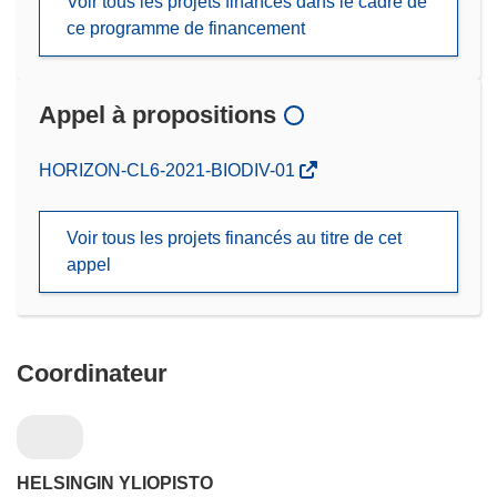
Voir tous les projets financés dans le cadre de
ce programme de financement
Appel à propositions
(s’ouvre
HORIZON-CL6-2021-BIODIV-01
dans
une
Voir tous les projets financés au titre de cet
nouvelle
appel
fenêtre)
Coordinateur
HELSINGIN YLIOPISTO