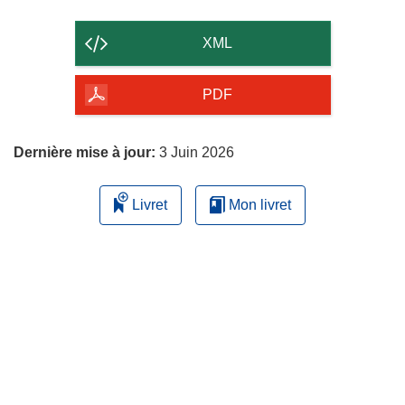
le
contenu
XML
de
la
PDF
page
Dernière mise à jour:
3 Juin 2026
Livret
Mon livret