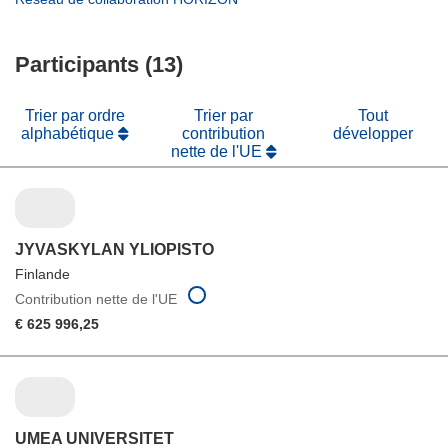
fenêtre)
nouvelle
une
dans
fenêtre)
nouvelle
une
fenêtre)
Participants (13)
nouvelle
fenêtre)
Trier par ordre
Trier par
Tout
alphabétique
contribution
développer
nette de l'UE
JYVASKYLAN YLIOPISTO
Finlande
Contribution nette de l'UE
€ 625 996,25
UMEA UNIVERSITET