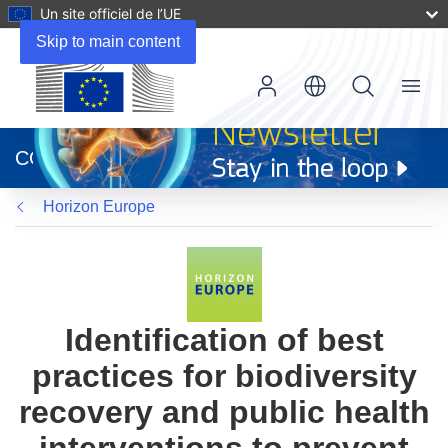
Un site officiel de l’UE
Skip to main content
Menu
(s’ouvre
dans
CORDIS
une
nouvelle
Horizon Europe
fenêtre)
Identification of best
practices for biodiversity
recovery and public health