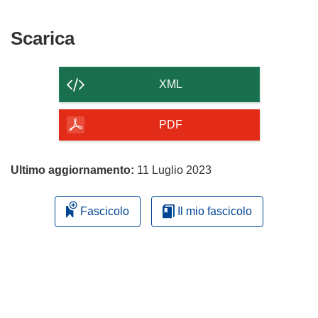
Scarica
Scarica
il
contenuto
XML
della
pagina
PDF
Ultimo aggiornamento:
11 Luglio 2023
Fascicolo
Il mio fascicolo