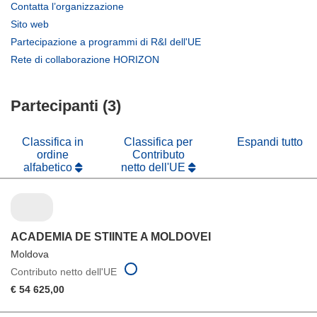
(si
Contatta l’organizzazione
apre
(si
Sito web
in
apre
(si
Partecipazione a programmi di R&I dell'UE
una
in
apre
(si
Rete di collaborazione HORIZON
nuova
una
in
apre
finestra)
nuova
una
in
finestra)
nuova
Partecipanti (3)
una
finestra)
nuova
finestra)
Classifica in
Classifica per
Espandi tutto
ordine
Contributo
alfabetico
netto dell'UE
ACADEMIA DE STIINTE A MOLDOVEI
Moldova
Contributo netto dell'UE
€ 54 625,00