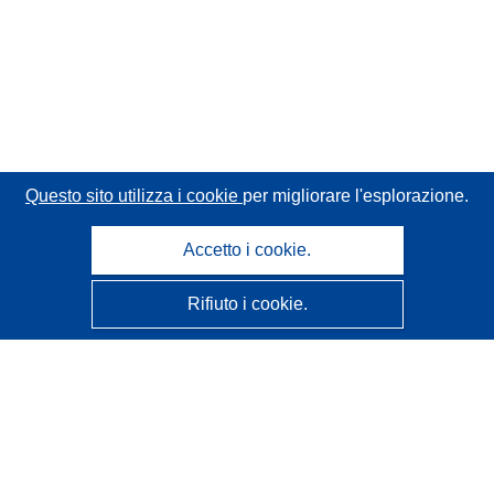
Questo sito utilizza i cookie
per migliorare l'esplorazione.
Accetto i cookie.
Rifiuto i cookie.
CORDIS - Risultati della ricerca dell’UE
Questo sito web è gestito dall'
Ufficio delle pubblicazioni
dell'Unione europea
Accessibilità