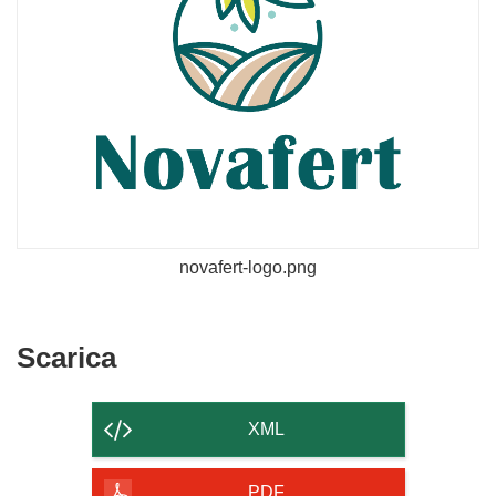
novafert-logo.png
Scarica
Scarica
il
contenuto
XML
della
pagina
PDF