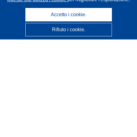
Accetto i cookie.
Rifiuto i cookie.
CORDIS - Risultati della ricerca dell’UE
Questo sito web è gestito dall'
Ufficio delle pubblicazioni
dell'Unione europea
Accessibilità
Classificazione semi-automatica dei progetti - Informativa
sulla spiegabilità
Contattaci
Contatta il nostro Help Desk