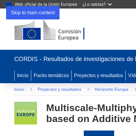
Web oficial de la Unión Europea
¿Lo sabías?
Skip to main content
(se
abrirá
CORDIS - Resultados de investigaciones de 
en
una
nueva
Inicio
Packs temáticos
Proyectos y resultados
Víd
ventana)
Inicio
Proyectos y resultados
Horizonte Europa
Multiscale-Multiphy
based on Additive