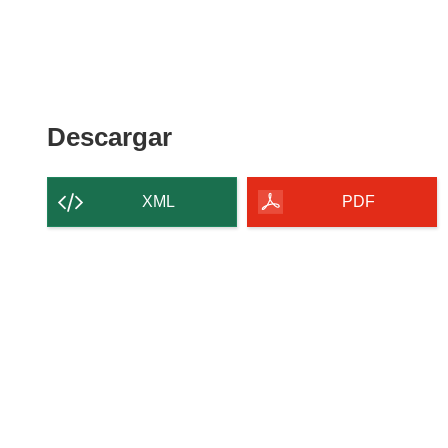
Descargar
Descargar
el
contenido
XML
PDF
de
la
página