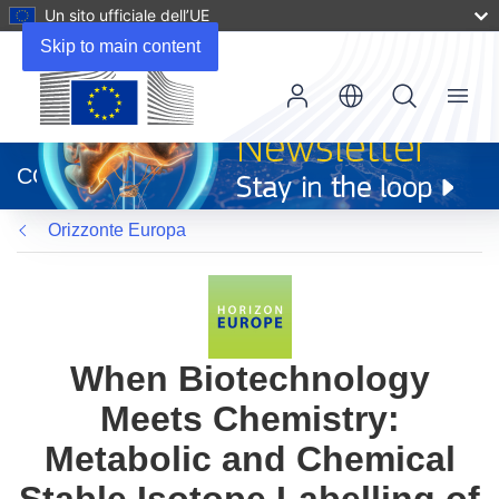
Un sito ufficiale dell’UE
Skip to main content
Menu
(si
apre
CORDIS
in
una
Orizzonte Europa
nuova
finestra)
When Biotechnology
Meets Chemistry:
Metabolic and Chemical