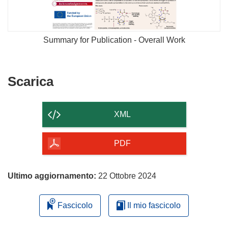
Summary for Publication - Overall Work
Scarica
Scarica
il
contenuto
XML
della
pagina
PDF
Ultimo aggiornamento:
22 Ottobre 2024
Fascicolo
Il mio fascicolo