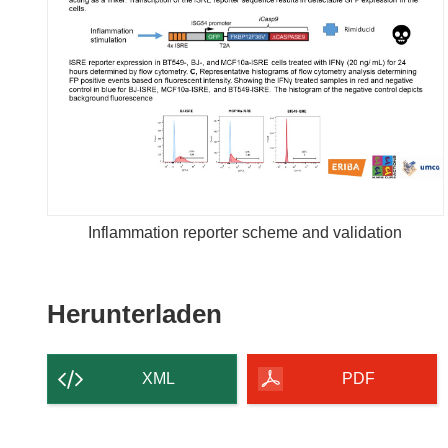
Inflammation reporter scheme and validation
Den
Herunterladen
Inhalt
der
XML
PDF
Seite
herunterladen