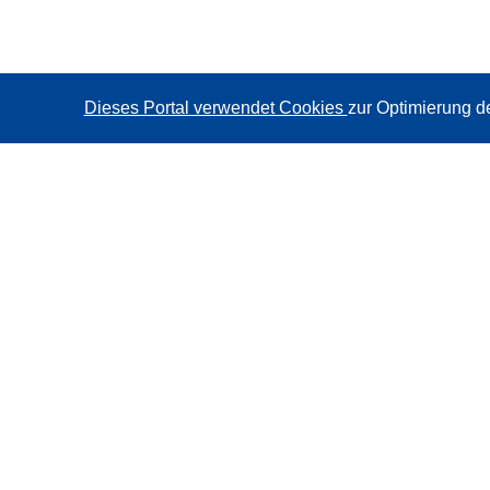
Dieses Portal verwendet Cookies
zur Optimierung d
CORDIS - Forschungsergebnisse der EU
Diese Website wird vom
Amt für Veröffentlichungen der
Europäischen Union
verwaltet.
Barrierefreiheit
Halbautomatische Projektklassifizierung - Hinweis zur
Erklärbarkeit