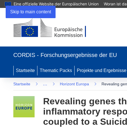
Eine offizielle Website der Europäischen Union
Woran ist d
Skip to main content
(öffnet
in
CORDIS - Forschungsergebnisse der EU
neuem
Fenster)
Startseite
Thematic Packs
Projekte und Ergebnisse
…
Startseite
Horizont Europa
Revealing gen
Revealing genes th
inflammatory resp
coupled to a Suici